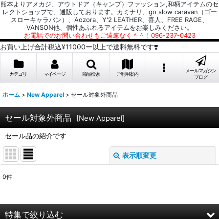
熊本よりアメカジ、アウトドア（キャンプ）ファッション,和柄アイテムのセ
レクトショップで、通販しております。カミナリ、go slow caravan（ゴー
スローキャラバン）、Aozora、Y'2 LEATHER、喜人、FREE RAGE、
VANSON他、個性あふれるアイテムをお楽しみください。
お電話でのお問い合わせもご遠慮なく＾＾！096-237-0423
お買い上げ合計税込¥11000ー以上で送料無料です❣️
メールマガジン
カテゴリ
マイページ
商品検索
ご利用案内
ブログ
ホーム
>
New Apparel
>
セール対象外商品
セール対象外商品
[
New Apparel
]
セール品の紹介です
表示順変更
閉じる
0
件
表示数
:
並び順
:
特集で絞り込む