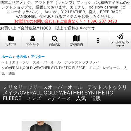
熊本よりアメカジ、アウトドア（キャンプ）ファッション,和柄アイテムのセ
レクトショップで、通販しております。カミナリ、go slow caravan（ゴー
スローキャラバン）、Aozora、Y'2 LEATHER、喜人、FREE RAGE、
VANSON他、個性あふれるアイテムをお楽しみください。
お電話でのお問い合わせもご遠慮なく＾＾！096-237-0423
お買い上げ合計税込¥11000ー以上で送料無料です❣️
メールマガジン
カテゴリ
マイページ
商品検索
ご利用案内
ブログ
ホーム
>
その他
>
アウター
>
ミリタリーフリースオーバーオール デットストックリメイ
ク/OVERALL,COLD WEATHER SYNTHETIC FLEECE メンズ レディース 人
気 通販
ミリタリーフリースオーバーオール デットストックリ
メイク/OVERALL,COLD WEATHER SYNTHETIC
FLEECE メンズ レディース 人気 通販