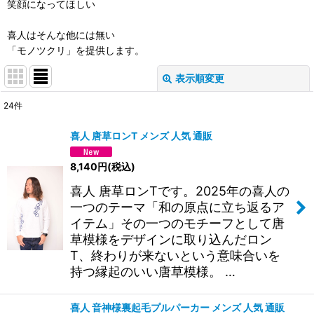
笑顔になってほしい
喜人はそんな他には無い
「モノツクリ」を提供します。
表示順変更
閉じる
24
件
サブカテゴリ
:
喜人 唐草ロンT メンズ 人気 通販
表示数
:
8,140
円
(税込)
喜人 唐草ロンTです。2025年の喜人の
並び順
:
一つのテーマ「和の原点に立ち返るア
イテム」その一つのモチーフとして唐
絞り込む
草模様をデザインに取り込んだロン
T、終わりが来ないという意味合いを
持つ縁起のいい唐草模様。 …
喜人 音神様裏起毛プルパーカー メンズ 人気 通販