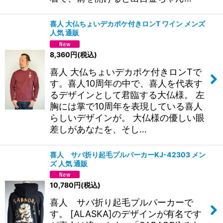
喜人 大仏ちょいデカポケ付きロンT ワイン メンズ
人気 通販
8,360
円
(税込)
喜人 大仏ちょいデカポケ付きロンTで
す。喜人10周年の中で、喜人を代表す
るデザインとして君臨する大仏様。 左
胸には掌で10周年を表現している喜人
らしいデザインが。 大仏様の優しい眼
差しがあなたを、そし…
喜人 サバ折り起毛プルパーカーKJ-42303 メン
ズ 人気 通販
10,780
円
(税込)
喜人 サバ折り起毛プルパーカーで
す。 [ALASKA]のデザインが有名です