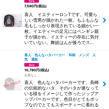
7,590
円
(税込)
喜人 イエティーロンTです。可愛ら
しい雪男が描かれた一枚。もふもふな
毛もしっかり表現されている細かい一
枚。イエティーの足元にはペンギン親
子が描かれ、イエティーの存在に気付
いていない。舞妓はんが後ろでス…
喜人 色んなハタパーカー 和柄 メンズ 人
気 通販
10,780
円
(税込)
在庫なし
喜人 色んなハタパーカーです。長崎
の伝統的なハタ、そのハタが連なって
いる様をイメージして作ったジップア
ップパーカーです。色目がとてもポッ
プなのでとてもスポーティーに着れる