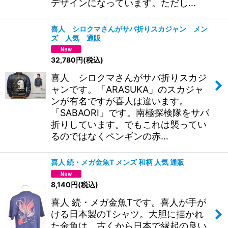
デザインになっています。ただし…
喜人 シロクマさんがサバ折りスカジャン メン
ズ 人気 通販
32,780
円
(税込)
喜人 シロクマさんがサバ折りスカジ
ャンです。「ARASUKA」のスカジャ
ンが有名ですが喜人は違います。
「SABAORI」です。南極探検隊をサバ
折りしています。でもこれは襲ってい
るのではなくペンギンの赤…
喜人 続・メガ金魚T メンズ 和柄 人気 通販
8,140
円
(税込)
喜人 続・メガ金魚Tです。喜人が手が
ける日本製のTシャツ。大胆に描かれ
た金魚は、古くから日本で縁起の良い