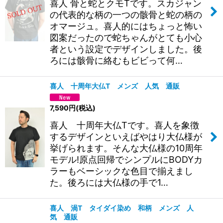
喜人 骨と蛇とクモTです。スカジャン
の代表的な柄の一つの骸骨と蛇の柄の
オマージュ。喜人的にはちょっと怖い
図案だったので蛇ちゃんがとても小心
者という設定でデザインしました。後
ろには骸骨に絡むもビビって何…
喜人 十周年大仏T メンズ 人気 通販
7,590
円
(税込)
喜人 十周年大仏Tです。喜人を象徴
するデザインといえばやはり大仏様が
挙げられます。そんな大仏様の10周年
モデル!原点回帰でシンプルにBODYカ
ラーもベーシックな色目で揃えまし
た。後ろには大仏様の手で1…
喜人 渦T タイダイ染め 和柄 メンズ 人
気 通販