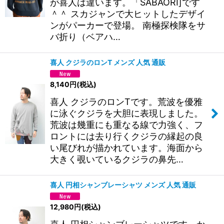
が喜人は違います。「SABAORI]です
＾＾ スカジャンで大ヒットしたデザイ
ンがパーカーで登場。 南極探検隊をサ
バ折り（ベアハ…
喜人 クジラのロンT メンズ 人気 通販
8,140
円
(税込)
喜人 クジラのロンTです。荒波を優雅
に泳ぐクジラを大胆に表現しました。
荒波は幾重にも重なる線で力強く、フ
ロントには去り行くクジラの縁起の良
い尾びれが描かれています。海面から
大きく覗いているクジラの鼻先…
喜人 円相シャンブレーシャツ メンズ 人気 通販
12,980
円
(税込)