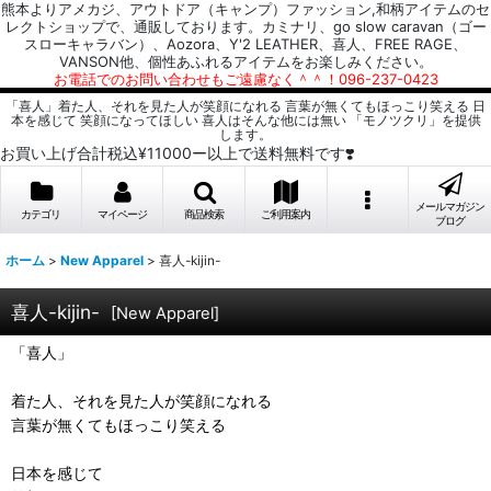
熊本よりアメカジ、アウトドア（キャンプ）ファッション,和柄アイテムのセ
レクトショップで、通販しております。カミナリ、go slow caravan（ゴー
スローキャラバン）、Aozora、Y'2 LEATHER、喜人、FREE RAGE、
VANSON他、個性あふれるアイテムをお楽しみください。
お電話でのお問い合わせもご遠慮なく＾＾！096-237-0423
「喜人」着た人、それを見た人が笑顔になれる 言葉が無くてもほっこり笑える 日
本を感じて 笑顔になってほしい 喜人はそんな他には無い 「モノツクリ」を提供
します。
お買い上げ合計税込¥11000ー以上で送料無料です❣️
メールマガジン
カテゴリ
マイページ
商品検索
ご利用案内
ブログ
ホーム
>
New Apparel
>
喜人-kijin-
喜人-kijin-
[
New Apparel
]
「喜人」
着た人、それを見た人が笑顔になれる
言葉が無くてもほっこり笑える
日本を感じて