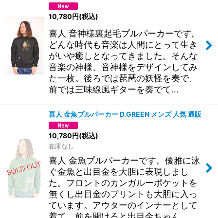
10,780
円
(税込)
喜人 音神様裏起毛プルパーカーです。
どんな時代も音楽は人間にとって生き
がいや癒しとなってきました。そんな
音楽の神様、音神様をデザインしてみ
た一枚。後ろでは琵琶の妖怪を奏で、
前では三味線風ギターを奏でて…
喜人 金魚プルパーカー D.GREEN メンズ 人気 通販
10,780
円
(税込)
在庫なし
喜人 金魚プルパーカーです。優雅に泳
ぐ金魚と出目金を大胆に表現しまし
た。フロントのカンガルーポケットを
無くし出目金のプリントも大胆に入っ
ています。アウターのインナーとして
着て、前を開けると出目金ちゃん…