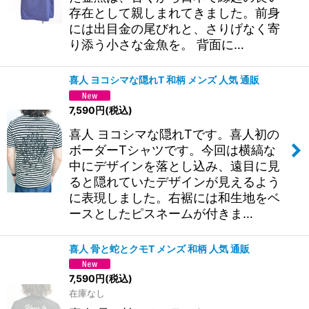
存在として親しまれてきました。前身
には出目金の尾びれと、さりげなく寄
り添う小さな金魚を。 背面に…
喜人 ヨコシマな隠れT 和柄 メンズ 人気 通販
7,590
円
(税込)
喜人 ヨコシマな隠れTです。喜人初の
ボーダーTシャツです。今回は横縞な
中にデザインを落とし込み、遠目に見
ると隠れていたデザインが見えるよう
に表現しました。右裾には和生地をベ
ースとしたピスネームが付きま…
喜人 骨と蛇とクモT メンズ 和柄 人気 通販
7,590
円
(税込)
在庫なし