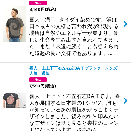
8,140
円
(税込)
喜人 渦T タイダイ染めです。渦は
日本最古の文様と言われ渦が出現する
場所は自然のエネルギーが集まり、新
しい生命を生み出すと言われてきまし
た。また「永遠に続く」とも捉えられ
た縁起の良い文様でもあります。…
喜人 上上下下右左右左BA T ブラック メンズ
人気 通販
7,590
円
(税込)
喜人 上上下下右左右左BA Tです。喜
人が展開する日本製のTシャツ、誰も
が知っているあの裏技をかっこよくデ
ザインしました。後ろの御朱印みたい
なデザインは良く見ると裏技のコマン
ドになっています。さあみん…