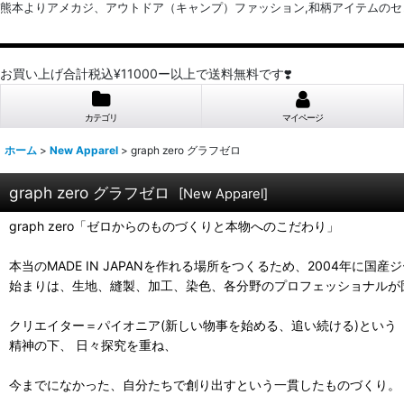
熊本よりアメカジ、アウトドア（キャンプ）ファッション,和柄アイテムのセレクトショッ
お買い上げ合計税込¥11000ー以上で送料無料です❣️
カテゴリ
マイページ
ホーム
>
New Apparel
>
graph zero グラフゼロ
graph zero グラフゼロ
[
New Apparel
]
graph zero「ゼロからのものづくりと本物へのこだわり」
本当のMADE IN JAPANを作れる場所をつくるため、2004年に国産
始まりは、生地、縫製、加工、染色、各分野のプロフェッショナルが
クリエイター＝パイオニア(新しい物事を始める、追い続ける)という
精神の下、 日々探究を重ね、
今までになかった、自分たちで創り出すという一貫したものづくり。