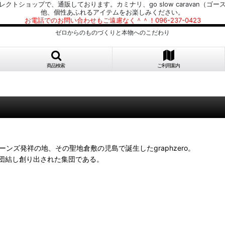
プで、通販しております。カミナリ、go slow caravan（ゴースローキャラ
他、個性あふれるアイテムをお楽しみください。
お電話でのお問い合わせもご遠慮なく＾＾！096-237-0423
ゼロからのものづくりと本物へのこだわり
商品検索
ご利用案内
ジーンズ発祥の地、その聖地倉敷の児島で誕生したgraphzero。
団結し創り出された集団である。