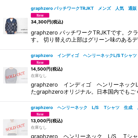
サブカテゴリ
:
graphzero パッチワークTRJKT メンズ 人気 通販
表示数
:
34,300
円
(税込)
graphzero パッチワークTRJKT
並び順
:
す。 切り替えの上部はグリーン味のある
graphzero インディゴ ヘンリーネックL/S Tシ
14,500
円
(税込)
在庫なし
graphzero インディゴ ヘンリーネ
たgraphzeroオリジナル。日本国内でも
graphzero ヘンリーネック L/S Tシャツ 生
13,000
円
(税込)
在庫なし
graphzero ヘンリーネック L/S