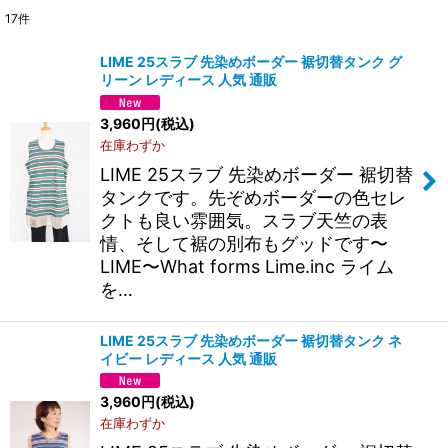
17
件
サブカテゴリ
:
LIME 25スラブ 先染めボーダー 裾切替タンク グ
リーン レディース 人気 通販
表示数
:
3,960
円
(税込)
在庫わずか
並び順
:
LIME 25スラブ 先染めボーダー 裾切替
タンクです。先ぞめボーダーの色セレ
絞り込む
クトも良い雰囲気。スラブ天竺の表
情、そして裾の別布もグッドです〜
LIME〜What forms Lime.inc ライム
を…
LIME 25スラブ 先染めボーダー 裾切替タンク ネ
イビー レディース 人気 通販
3,960
円
(税込)
在庫わずか