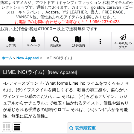
熊本よりアメカジ、アウトドア（キャンプ）ファッション,和柄アイテムのセ
レクトショップで、通販しております。カミナリ、go slow caravan（ゴー
スローキャラバン）、Aozora、Y'2 LEATHER、喜人、FREE RAGE、
VANSON他、個性あふれるアイテムをお楽しみください。
お電話でのお問い合わせもご遠慮なく＾＾！096-237-0423
お買い上げ合計税込¥11000ー以上で送料無料です❣️
メールマガジン
カテゴリ
マイページ
商品検索
ご利用案内
ブログ
ホーム
>
New Apparel
>
LIME.INC(ライム)
LIME.INC(ライム)
[
New Apparel
]
-レディースブランド- What forms Lime.inc ライムをつくるモノ そ
れは、(ラ)イフスタイルを楽しくする、独自の加工感や、柔らかい
ヴィンテージ感のこだわり…… それは、(イ)ろどるデザイン、カジ
ュアルからナチュラルまで幅広く描かれるテイスト、個性や温もり
が感じられる手描きの総柄やロゴ… それは、(ム)ゲンに広がる可能
性、無限に広がる個性…
表示順変更
閉じる