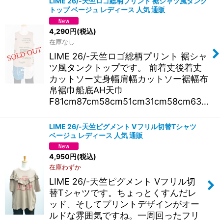
LIME 26/-天竺ロゴ総柄プリント 裾シャツ風タンク
トップ ベージュ レディース 人気 通販
4,290
円
(税込)
在庫なし
LIME 26/-天竺ロゴ総柄プリント 裾シャ
ツ風タンクトップです。 前着丈後着丈
カットソー丈身幅肩幅カットソー裾幅布
帛裾巾船底AH天巾
F81cm87cm58cm51cm31cm58cm63…
LIME 26/-天竺ピグメント Vフリル切替Tシャツ
ベージュ レディース 人気 通販
4,950
円
(税込)
在庫わずか
LIME 26/-天竺ピグメント Vフリル切
替Tシャツです。ちょっとくすんだレ
ッド、そしてプリントデザインがオー
ルドな雰囲気ですね。一周回ったフリ