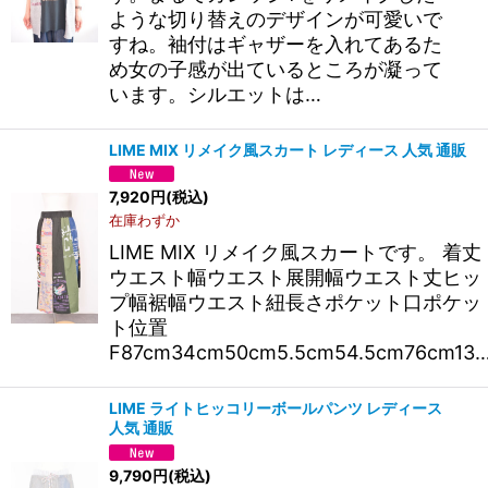
ような切り替えのデザインが可愛いで
すね。袖付はギャザーを入れてあるた
め女の子感が出ているところが凝って
います。シルエットは…
LIME MIX リメイク風スカート レディース 人気 通販
7,920
円
(税込)
在庫わずか
LIME MIX リメイク風スカートです。 着丈
ウエスト幅ウエスト展開幅ウエスト丈ヒッ
プ幅裾幅ウエスト紐長さポケット口ポケッ
ト位置
F87cm34cm50cm5.5cm54.5cm76cm13
LIME ライトヒッコリーボールパンツ レディース
人気 通販
9,790
円
(税込)