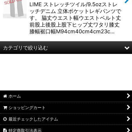
LIME ストレッチツイル/9.5ozストレ
ッチデニム 立体ポケットレギパンツで
す。 脇丈ウエスト幅ウエストベルト丈
前股上後股上股下ヒップ丈ワタリ膝丈
膝幅裾口幅M94cm40cm4cm23c…
カテゴリで絞り込む
LIME.INC(ライム) (全商品)
半袖
長袖
ホーム
パンツ・スカート
ショッピングカート
最近チェックしたアイテム
特定商取引法表示