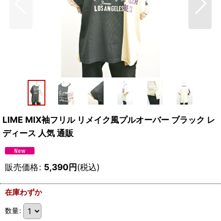
LIME MIX袖フリル リメイク風プルオーバー ブラック レ
ディース 人気 通販
販売価格
:
5,390
円
(税込)
在庫わずか
数量
: