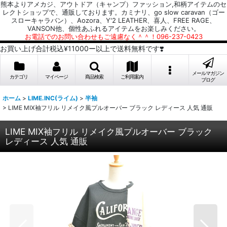
熊本よりアメカジ、アウトドア（キャンプ）ファッション,和柄アイテムのセ
レクトショップで、通販しております。カミナリ、go slow caravan（ゴー
スローキャラバン）、Aozora、Y'2 LEATHER、喜人、FREE RAGE、
VANSON他、個性あふれるアイテムをお楽しみください。
お電話でのお問い合わせもご遠慮なく＾＾！096-237-0423
お買い上げ合計税込¥11000ー以上で送料無料です❣️
メールマガジン
カテゴリ
マイページ
商品検索
ご利用案内
ブログ
ホーム
>
LIME.INC(ライム)
>
半袖
>
LIME MIX袖フリル リメイク風プルオーバー ブラック レディース 人気 通販
LIME MIX袖フリル リメイク風プルオーバー ブラック
レディース 人気 通販