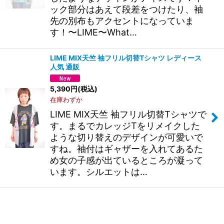
ック部分はあえて段差をつけたり、袖
先の別布もアクセントになっていま
す！〜LIME〜What…
LIME MIX天竺 袖フリル切替Tシャツ レディース
人気 通販
5,390
円
(税込)
在庫わずか
LIME MIX天竺 袖フリル切替Tシャツで
す。まるでカレッジTをリメイクした
ような切り替えのデザインが可愛いで
すね。袖付はギャザーを入れてあるた
め女の子感が出ているところが凝って
います。シルエットは…