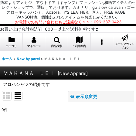
熊本よりアメカジ、アウトドア（キャンプ）ファッション,和柄アイテムのセ
レクトショップで、通販しております。カミナリ、go slow caravan（ゴー
スローキャラバン）、Aozora、Y'2 LEATHER、喜人、FREE RAGE、
VANSON他、個性あふれるアイテムをお楽しみください。
お電話でのお問い合わせもご遠慮なく＾＾！096-237-0423
お買い上げ合計税込¥11000ー以上で送料無料です❣️
メールマガジン
カテゴリ
マイページ
商品検索
ご利用案内
ブログ
ホーム
>
New Apparel
>
ＭＡＫＡＮＡ ＬＥＩ
ＭＡＫＡＮＡ ＬＥＩ
[
New Apparel
]
アロハシャツの紹介です
表示順変更
閉じる
0
件
表示数
:
並び順
: