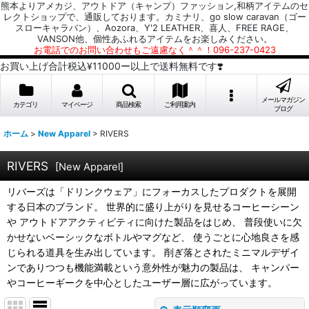
熊本よりアメカジ、アウトドア（キャンプ）ファッション,和柄アイテムのセ
レクトショップで、通販しております。カミナリ、go slow caravan（ゴー
スローキャラバン）、Aozora、Y'2 LEATHER、喜人、FREE RAGE、
VANSON他、個性あふれるアイテムをお楽しみください。
お電話でのお問い合わせもご遠慮なく＾＾！096-237-0423
お買い上げ合計税込¥11000ー以上で送料無料です❣️
メールマガジン
カテゴリ
マイページ
商品検索
ご利用案内
ブログ
ホーム
>
New Apparel
>
RIVERS
RIVERS
[
New Apparel
]
リバーズは「ドリンクウェア」にフォーカスしたプロダクトを展開
する日本のブランド。 世界的に盛り上がりを見せるコーヒーシーン
や アウトドアアクティビティに向けた製品をはじめ、 普段使いに欠
かせないベーシックなボトルやマグなど、 使うごとに心地良さを感
じられる道具を生み出しています。 削ぎ落とされたミニマルデザイ
ンでありつつも機能満載という意外性が魅力の製品は、 キャンパー
やコーヒーギークを中心としたユーザー層に広がっています。