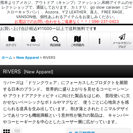
熊本よりアメカジ、アウトドア（キャンプ）ファッション,和柄アイテムのセ
レクトショップで、通販しております。カミナリ、go slow caravan（ゴー
スローキャラバン）、Aozora、Y'2 LEATHER、喜人、FREE RAGE、
VANSON他、個性あふれるアイテムをお楽しみください。
お電話でのお問い合わせもご遠慮なく＾＾！096-237-0423
お買い上げ合計税込¥11000ー以上で送料無料です❣️
メールマガジン
カテゴリ
マイページ
商品検索
ご利用案内
ブログ
ホーム
>
New Apparel
>
RIVERS
RIVERS
[
New Apparel
]
リバーズは「ドリンクウェア」にフォーカスしたプロダクトを展開
する日本のブランド。 世界的に盛り上がりを見せるコーヒーシーン
や アウトドアアクティビティに向けた製品をはじめ、 普段使いに欠
かせないベーシックなボトルやマグなど、 使うごとに心地良さを感
じられる道具を生み出しています。 削ぎ落とされたミニマルデザイ
ンでありつつも機能満載という意外性が魅力の製品は、 キャンパー
やコーヒーギークを中心としたユーザー層に広がっています。