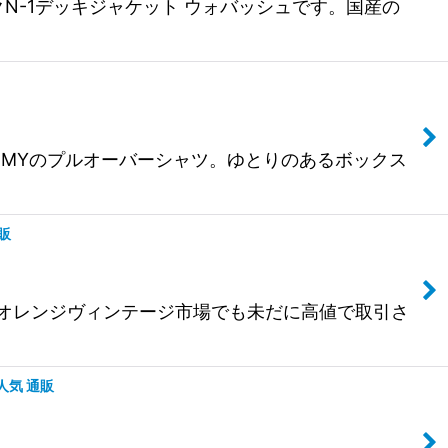
ルビッジダックN-1デッキジャケット ウォバッシュです。国産の
たU.S.ARMYのプルオーバーシャツ。ゆとりのあるボックス
通販
半袖シャツ オレンジヴィンテージ市場でも未だに高値で取引さ
 人気 通販