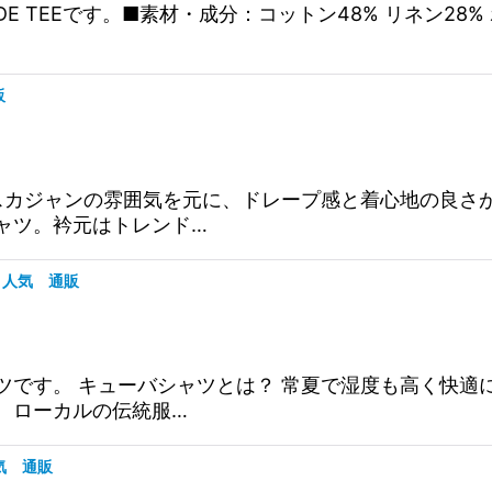
T WIDE TEEです。■素材・成分：コットン48% リネン28% 
販
。 スカジャンの雰囲気を元に、ドレープ感と着心地の良
ャツ。衿元はトレンド…
 人気 通販
ャツです。 キューバシャツとは？ 常夏で湿度も高く快
、ローカルの伝統服…
人気 通販