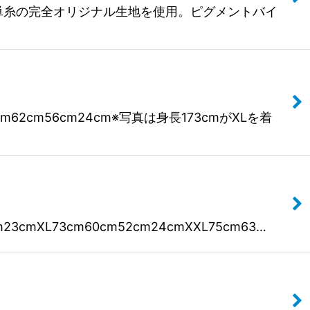
み立てた17番単糸の完全オリジナル生地を使用。ピグメントバイ
75cm62cm56cm24cm※写真は身長173cmがXLを着
23cmXL73cm60cm52cm24cmXXL75cm63…