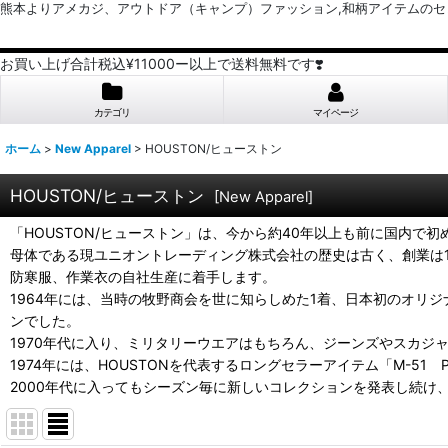
熊本よりアメカジ、アウトドア（キャンプ）ファッション,和柄アイテムのセレクトショッ
お買い上げ合計税込¥11000ー以上で送料無料です❣️
カテゴリ
マイページ
ホーム
>
New Apparel
>
HOUSTON/ヒューストン
HOUSTON/ヒューストン
[
New Apparel
]
「HOUSTON/ヒューストン」は、今から約40年以上も前に国内
母体である現ユニオントレーディング株式会社の歴史は古く、創業は19
防寒服、作業衣の自社生産に着手します。
1964年には、当時の牧野商会を世に知らしめた1着、日本初のオリ
ンでした。
1970年代に入り、ミリタリーウエアはもちろん、ジーンズやスカ
1974年には、HOUSTONを代表するロングセラーアイテム「M-51
2000年代に入ってもシーズン毎に新しいコレクションを発表し続け