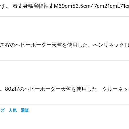
Yです。 着丈身幅肩幅袖丈M69cm53.5cm47cm21cmL71cm
です。8オンス程のヘビーボーダー天竺を使用した、ヘンリネック
T TEEです。80z程のヘビーボーダー天竺を使用した、ク
E メンズ 人気 通販