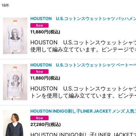
18
件
サブカテゴリ
:
HOUSTON U.S.コットンスウェットシャツ バッハメン
表示数
:
11,880
円
(税込)
HOUSTON U.S.コットンスウェット
並び順
:
使用して編み立てています。ビンテージで
HOUSTON U.S.コットンスウェットシャツ ベートー
11,880
円
(税込)
HOUSTON U.S.コットンスウェット
トンを使用して編み立てています。ビンテ
HOUSTON INDIGO刺し子LINER JACKET メンズ 人気
27,280
円
(税込)
HOUSTON INDIGO刺し子LINER