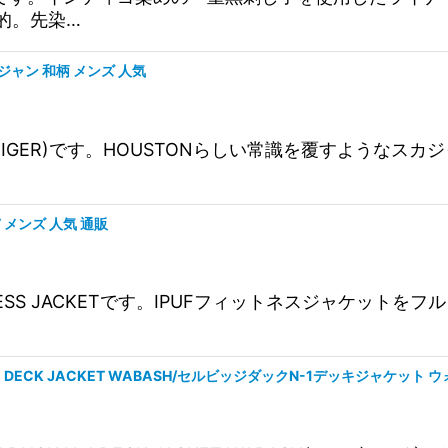
的。先染…
 スカジャン 和柄 メンズ 人気
JACKET(TIGER)です。HOUSTONらしい常識を覆す
KET メンズ 人気 通販
PFU FITNESS JACKETです。IPUFフィットネスジ
K N-1 DECK JACKET WABASH/セルビッジダックN-1デッキジャケッ