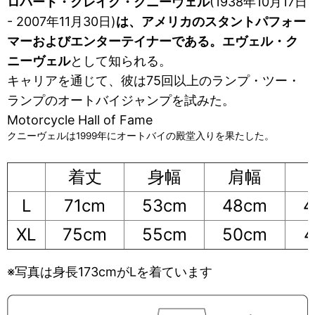
ロバート・クレイグ・クニーヴェル
(1938年10月17日
- 2007年11月30日)
は、アメリカのスタントパフォー
マーおよびエンターテイナーである。エヴェル・ク
ニーヴェル
として知られる。
キャリアを通じて、彼は75回以上のランプ・ツー・
ランプのオートバイジャンプを試みた。
Motorcycle Hall of Fame
クニーヴェルは1999年にオートバイの殿堂入りを果たした。
着丈
身幅
肩幅
L
71cm
53cm
48cm
4
XL
75cm
55cm
50cm
4
※写真は身長173cmがLを着ています