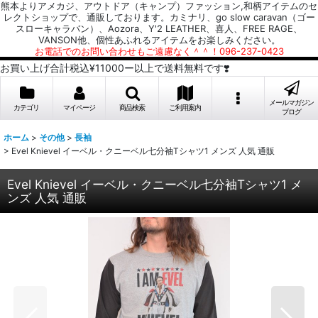
熊本よりアメカジ、アウトドア（キャンプ）ファッション,和柄アイテムのセ
レクトショップで、通販しております。カミナリ、go slow caravan（ゴー
スローキャラバン）、Aozora、Y'2 LEATHER、喜人、FREE RAGE、
VANSON他、個性あふれるアイテムをお楽しみください。
お電話でのお問い合わせもご遠慮なく＾＾！096-237-0423
お買い上げ合計税込¥11000ー以上で送料無料です❣️
メールマガジン
カテゴリ
マイページ
商品検索
ご利用案内
ブログ
ホーム
>
その他
>
長袖
>
Evel Knievel イーベル・クニーベル七分袖Tシャツ1 メンズ 人気 通販
Evel Knievel イーベル・クニーベル七分袖Tシャツ1 メ
ンズ 人気 通販