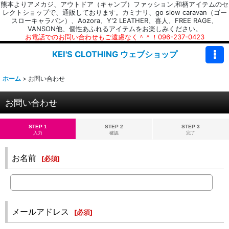
熊本よりアメカジ、アウトドア（キャンプ）ファッション,和柄アイテムのセ
レクトショップで、通販しております。カミナリ、go slow caravan（ゴー
スローキャラバン）、Aozora、Y'2 LEATHER、喜人、FREE RAGE、
VANSON他、個性あふれるアイテムをお楽しみください。
お電話でのお問い合わせもご遠慮なく＾＾！096-237-0423
KEI'S CLOTHING ウェブショップ
ホーム
>
お問い合わせ
お問い合わせ
STEP 1
STEP 2
STEP 3
入力
確認
完了
お名前
[
必須
]
メールアドレス
[
必須
]