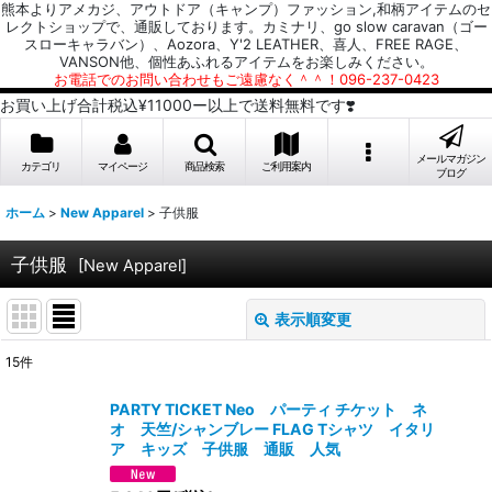
熊本よりアメカジ、アウトドア（キャンプ）ファッション,和柄アイテムのセ
レクトショップで、通販しております。カミナリ、go slow caravan（ゴー
スローキャラバン）、Aozora、Y'2 LEATHER、喜人、FREE RAGE、
VANSON他、個性あふれるアイテムをお楽しみください。
お電話でのお問い合わせもご遠慮なく＾＾！096-237-0423
お買い上げ合計税込¥11000ー以上で送料無料です❣️
メールマガジン
カテゴリ
マイページ
商品検索
ご利用案内
ブログ
ホーム
>
New Apparel
>
子供服
子供服
[
New Apparel
]
表示順変更
閉じる
15
件
サブカテゴリ
:
PARTY TICKET Neo パーティ チケット ネ
オ 天竺/シャンブレー FLAG Tシャツ イタリ
表示数
:
ア キッズ 子供服 通販 人気