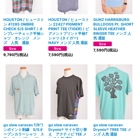
HOUSTON / ヒュースト
HOUSTON / ヒュースト
GUNZ HARRISBURG
ン 41285 OMBRE
ン 22427 PIGMENT
BULLDOGS Pt. SHORT
CHECK S/S SHIRT / オ
PRINT TEE (TIGER) / ピ
SLEEVE HEATHER
ンブレーチェック半袖シ
グメントプリント半袖T
RINGER TEE メンズ 人
ャツ オレンジ メン
シャツ (タイガー)
気 通販
ズ 人気 通販
NAVY メンズ 人気 通販
7,590
円
(税込)
9,790
円
(税込)
7,590
円
(税込)
go slow caravan T/Rワ
go slow caravan
go slow caravan
ンポイント刺繍 S/Sオ
Drymix® サイケ切り替
Drymix® TREE TEE メ
ープンカラーシャツ ス
え アクティビ TEE メ
ンズ 人気 通販