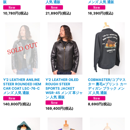
販
人気 通販
メンズ 人気 通販
10,780
円
(税込)
21,890
円
(税込)
16,390
円
(税込)
Y'2 LEATHER ANILINE
Y'2 LEATHER OILED
COBMASTER/コブマス
STEER ROUNDED HEM
ROUGH STEER
ター 裏毛×プリント カー
CAR COAT LSC-76-C
SPORTS JACKET
ディガン ブラック メン
メンズ 人気 通販
WSR-45 メンズ 革ジャ
ズ 人気 通販
ン 人気 通販
140,800
円
(税込)
8,690
円
(税込)
169,400
円
(税込)