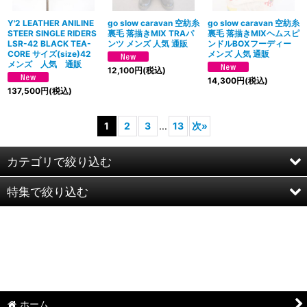
Y'2 LEATHER ANILINE
go slow caravan 空紡糸
go slow caravan 空紡糸
STEER SINGLE RIDERS
裏毛 落描きMIX TRAパ
裏毛 落描きMIXヘムスピ
LSR-42 BLACK TEA-
ンツ メンズ 人気 通販
ンドルBOXフーディー
CORE サイズ(size)42
メンズ 人気 通販
メンズ 人気 通販
12,100
円
(税込)
14,300
円
(税込)
137,500
円
(税込)
1
2
3
...
13
次
»
カテゴリで絞り込む
特集で絞り込む
go slow caravan ゴースローキャラバン
AOZORA -BLUE HEAVEN-
半袖Ｔシャツ：和柄
カミナリ KAMINARI カミナリモータース
半袖Ｔシャツ：アメカジ・他
graph zero グラフゼロ
ポロシャツ：和柄
ホーム