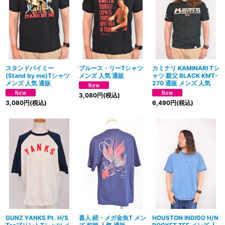
スタンドバイミー
ブルース・リーTシャツ
カミナリ KAMINARI Tシ
(Stand by me)Tシャツ
メンズ 人気 通販
ャツ 親父 BLACK KMT-
メンズ 人気 通販
270 通販 メンズ 人気
3,080
円
(税込)
3,080
円
(税込)
6,490
円
(税込)
GUNZ YANKS Pt. H/S
喜人 続・メガ金魚T メン
HOUSTON INDIGO H/N