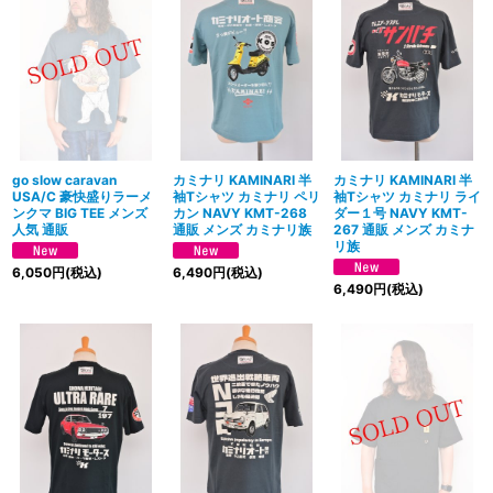
go slow caravan
カミナリ KAMINARI 半
カミナリ KAMINARI 半
USA/C 豪快盛りラーメ
袖Tシャツ カミナリ ペリ
袖Tシャツ カミナリ ライ
ンクマ BIG TEE メンズ
カン NAVY KMT-268
ダー１号 NAVY KMT-
人気 通販
通販 メンズ カミナリ族
267 通販 メンズ カミナ
リ族
6,050
円
(税込)
6,490
円
(税込)
6,490
円
(税込)