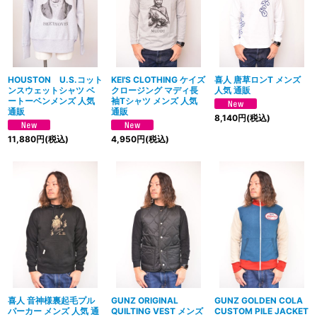
HOUSTON U.S.コット
KEI'S CLOTHING ケイズ
喜人 唐草ロンT メンズ
ンスウェットシャツ ベ
クロージング マディ長
人気 通販
ートーベンメンズ 人気
袖Tシャツ メンズ 人気
通販
通販
8,140
円
(税込)
11,880
円
(税込)
4,950
円
(税込)
喜人 音神様裏起毛プル
GUNZ ORIGINAL
GUNZ GOLDEN COLA
パーカー メンズ 人気 通
QUILTING VEST メンズ
CUSTOM PILE JACKET