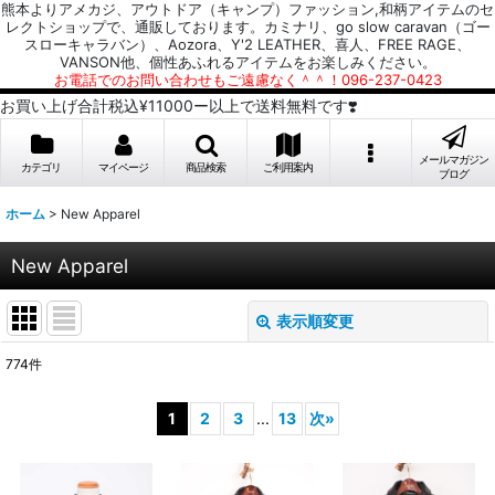
熊本よりアメカジ、アウトドア（キャンプ）ファッション,和柄アイテムのセ
レクトショップで、通販しております。カミナリ、go slow caravan（ゴー
スローキャラバン）、Aozora、Y'2 LEATHER、喜人、FREE RAGE、
VANSON他、個性あふれるアイテムをお楽しみください。
お電話でのお問い合わせもご遠慮なく＾＾！096-237-0423
お買い上げ合計税込¥11000ー以上で送料無料です❣️
メールマガジン
カテゴリ
マイページ
商品検索
ご利用案内
ブログ
ホーム
>
New Apparel
New Apparel
表示順変更
閉じる
774
件
表示数
:
1
2
3
...
13
次
»
並び順
: