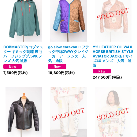
COBMASTER/コブマス
go slow caravan ロフテ
Y'2 LEATHER OIL WAX
ター ギミック刺繍 裏毛
ック中綿2WAYクレイジ
HORSE BRITISH STYLE
ハーフジッププルPK メ
ーカーデ メンズ 人
AVIATOR JACKET サイ
ンズ 人気 通販
気 通販
ズ40 メンズ 人気 通
販
7,590
円
(税込)
19,800
円
(税込)
247,500
円
(税込)