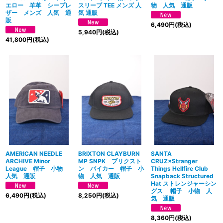
物 人気 通販
エロー 羊革 シープレ
スリーブ TEE メンズ 人
ザー メンズ 人気 通
気 通販
販
6,490
円
(税込)
5,940
円
(税込)
41,800
円
(税込)
AMERICAN NEEDLE
BRIXTON CLAYBURN
SANTA
ARCHIVE Minor
MP SNPK ブリクスト
CRUZ×Stranger
League 帽子 小物
ン バイカー 帽子 小
Things Hellfire Club
人気 通販
物 人気 通販
Snapback Structured
Hat ストレンジャーシン
グス 帽子 小物 人
6,490
円
(税込)
8,250
円
(税込)
気 通販
8,360
円
(税込)