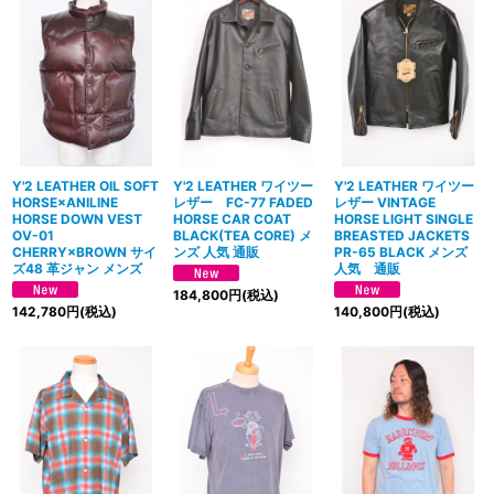
絞り込む
Y'2 LEATHER OIL SOFT
Y'2 LEATHER ワイツー
Y'2 LEATHER ワイツー
HORSE×ANILINE
レザー FC-77 FADED
レザー VINTAGE
HORSE DOWN VEST
HORSE CAR COAT
HORSE LIGHT SINGLE
OV-01
BLACK(TEA CORE) メ
BREASTED JACKETS
CHERRY×BROWN サイ
ンズ 人気 通販
PR-65 BLACK メンズ
ズ48 革ジャン メンズ
人気 通販
184,800
円
(税込)
142,780
円
(税込)
140,800
円
(税込)