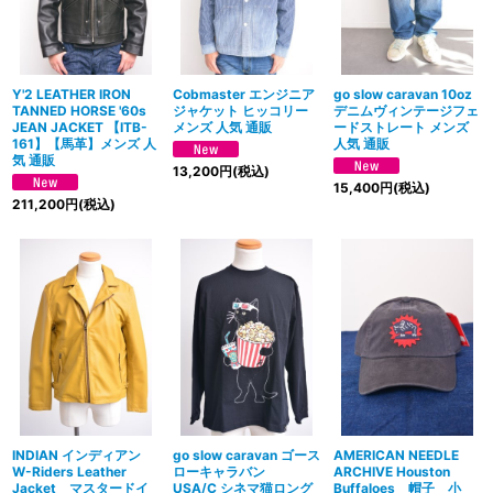
Y'2 LEATHER IRON
Cobmaster エンジニア
go slow caravan 10oz
TANNED HORSE '60s
ジャケット ヒッコリー
デニムヴィンテージフェ
JEAN JACKET 【ITB-
メンズ 人気 通販
ードストレート メンズ
161】【馬革】メンズ 人
人気 通販
気 通販
13,200
円
(税込)
15,400
円
(税込)
211,200
円
(税込)
AMERICAN NEEDLE
INDIAN インディアン
go slow caravan ゴース
ARCHIVE Houston
W-Riders Leather
ローキャラバン
Buffaloes 帽子 小
Jacket マスタードイ
USA/C シネマ猫ロング