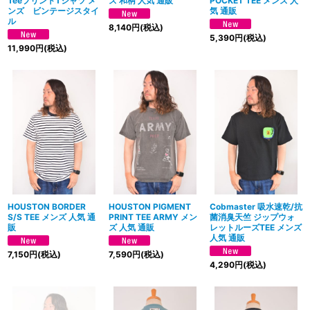
TeeプリントTシャツ メ
ズ 和柄 人気 通販
POCKET TEE メンズ 人
ンズ ビンテージスタイ
気 通販
ル
8,140
円
(税込)
5,390
円
(税込)
11,990
円
(税込)
HOUSTON BORDER
HOUSTON PIGMENT
Cobmaster 吸水速乾/抗
S/S TEE メンズ 人気 通
PRINT TEE ARMY メン
菌消臭天竺 ジップウォ
販
ズ 人気 通販
レットルーズTEE メンズ
人気 通販
7,150
円
(税込)
7,590
円
(税込)
4,290
円
(税込)