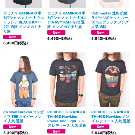
カミナリ KAMINARI 半
カミナリ KAMINARI 半
Cobmaster 速乾 抗菌
袖Tシャツ カミナリ ウル
袖Tシャツ カミナリ Nコ
ラゲッジポケット ルー
トラレア BLACK KMT-
ロ NAVY KMT-272 通
ズTEE ブラック メンズ
271 通販 メンズ カミナ
販 メンズ カミナリ族
人気 通販
リ族
6,490
円
(税込)
5,940
円
(税込)
6,490
円
(税込)
go slow caravan コンガ
ROCKOFF STRANGER
ROCKOFF STRANGER
クマ TEE ネイビー メン
THINGS Hawkins
THINGS Hawkins メン
ズ 人気 通販
Power And Light メン
ズ レディース 人気 通販
ズ レディース 人気 通販
5,390
円
(税込)
5,940
円
(税込)