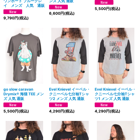
ワンボート ブルーグレ
ンズ 人気 通販
イ メンズ 人気 通販
5,500
円
(税込)
6,600
円
(税込)
9,790
円
(税込)
go slow caravan
Evel Knievel イーベル・
Evel Knievel イーベル・
Drymix® 海猫 TEE メン
クニーベル七分袖Tシャ
クニーベル七分袖Tシャ
ズ 人気 通販
ツ2 メンズ 人気 通販
ツ1 メンズ 人気 通販
5,500
円
(税込)
4,290
円
(税込)
4,290
円
(税込)