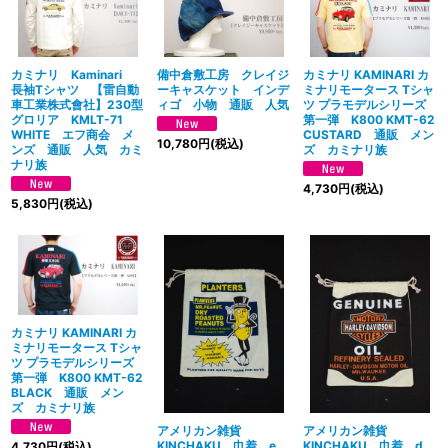
カミナリ Kaminari
備中倉敷工房 クレイジ
カミナリ KAMINARI カ
長袖Tシャツ 【雷自動
ーキャスケット インデ
ミナリモータース Tシャ
車工業株式會社】230型
ィゴ 小物 通販 人気
ツ プラモデルシリーズ
グロリア KMLT-71
第一弾 K800 KMT-62
WHITE エフ商会 メ
CUSTARD 通販 メン
10,780
円
(税込)
ンズ 通販 人気 カミ
ズ カミナリ族
ナリ族
4,730
円
(税込)
5,830
円
(税込)
カミナリ KAMINARI カ
ミナリモータース Tシャ
ツ プラモデルシリーズ
第一弾 K800 KMT-62
BLACK 通販 メン
ズ カミナリ族
アメリカン雑貨
アメリカン雑貨
KINCHAKU 巾着 e
KINCHAKU 巾着 d
4,730
円
(税込)