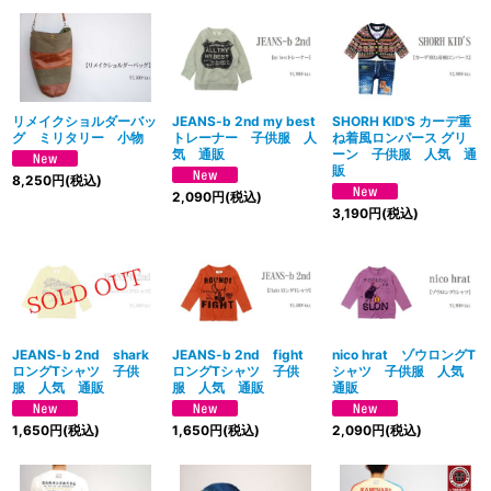
リメイクショルダーバッ
JEANS-b 2nd my best
SHORH KID'S カーデ重
グ ミリタリー 小物
トレーナー 子供服 人
ね着風ロンパース グリ
気 通販
ーン 子供服 人気 通
販
8,250
円
(税込)
2,090
円
(税込)
3,190
円
(税込)
JEANS-b 2nd shark
JEANS-b 2nd fight
nico hrat ゾウロングT
ロングTシャツ 子供
ロングTシャツ 子供
シャツ 子供服 人気
服 人気 通販
服 人気 通販
通販
1,650
円
(税込)
1,650
円
(税込)
2,090
円
(税込)