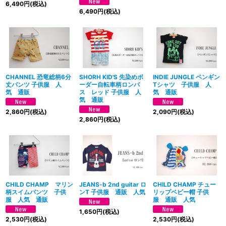
6,490
円
(税込)
6,490
円
(税込)
CHANNEL 恐竜総柄6分
SHORH KID'S 先染めボ
INDIE JUNGLE ペンギン
丈パンツ 子供服 人
ーダー自転車柄ロンパ
Tシャツ 子供服 人
気 通販
ス レッド 子供服 人
気 通販
気 通販
2,860
円
(税込)
2,090
円
(税込)
2,860
円
(税込)
CHILD CHAMP マリン
JEANS-b 2nd guitar ロ
CHILD CHAMP チュー
柄スイムパンツ 子供
ンT 子供服 通販 人気
リップベビー帽 子供
服 人気 通販
服 通販 人気
1,650
円
(税込)
2,530
円
(税込)
2,530
円
(税込)