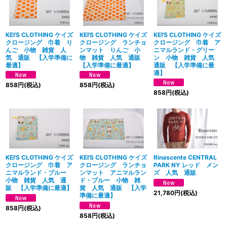
絞り込む
KEI'S CLOTHING ケイズ
KEI'S CLOTHING ケイズ
KEI'S CLOTHING ケイズ
クロージング 巾着 り
クロージング ランチョ
クロージング 巾着 ア
んご 小物 雑貨 人
ンマット りんご 小
ニマルランド・グリー
気 通販 【入学準備に
物 雑貨 人気 通販
ン 小物 雑貨 人気
最適】
【入学準備に最適】
通販 【入学準備に最
適】
858
円
(税込)
858
円
(税込)
858
円
(税込)
KEI'S CLOTHING ケイズ
KEI'S CLOTHING ケイズ
Rinascente CENTRAL
クロージング 巾着 ア
クロージング ランチョ
PARK NY レッド メン
ニマルランド・ブルー
ンマット アニマルラン
ズ 人気 通販
小物 雑貨 人気 通
ド・ブルー 小物 雑
販 【入学準備に最適】
貨 人気 通販 【入学
21,780
円
(税込)
準備に最適】
858
円
(税込)
858
円
(税込)