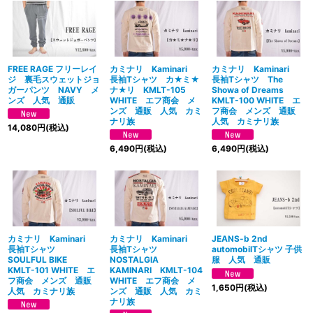
FREE RAGE フリーレイ
カミナリ Kaminari
カミナリ Kaminari
ジ 裏毛スウェットジョ
長袖Tシャツ カ★ミ★
長袖Tシャツ The
ガーパンツ NAVY メ
ナ★リ KMLT-105
Showa of Dreams
ンズ 人気 通販
WHITE エフ商会 メ
KMLT-100 WHITE エ
ンズ 通販 人気 カミ
フ商会 メンズ 通販
ナリ族
人気 カミナリ族
14,080
円
(税込)
6,490
円
(税込)
6,490
円
(税込)
カミナリ Kaminari
カミナリ Kaminari
JEANS-b 2nd
長袖Tシャツ
長袖Tシャツ
automobilTシャツ 子供
SOULFUL BIKE
NOSTALGIA
服 人気 通販
KMLT-101 WHITE エ
KAMINARI KMLT-104
フ商会 メンズ 通販
WHITE エフ商会 メ
1,650
円
(税込)
人気 カミナリ族
ンズ 通販 人気 カミ
ナリ族