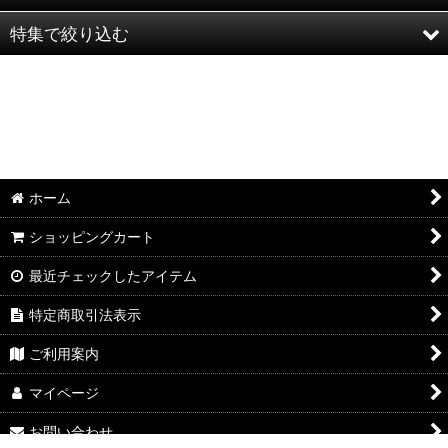
特集で絞り込む
go slow caravan ゴースローキャラバン
AOZORA -BLUE HEAVEN-
半袖Ｔシャツ：和柄
カミナリ KAMINARI カミナリモータース
半袖Ｔシャツ：アメカジ・他
graph zero グラフゼロ
ポロシャツ：和柄
ホーム
Y'2 LEATHER ワイツーレザー
ポロシャツ：アメカジ・他
ショッピングカート
SLOPER
長袖・七分袖Ｔシャツ：和柄
最近チェックしたアイテム
粋狂 Ｓｕｉｋｙｏｕ
長袖・七分袖Ｔシャツ：アメカジ・他
特定商取引法表示
TEDMAN テッドマン 【TED COMPANY】
長袖シャツ：和柄
ご利用案内
KEI'S CLOTHING ケイズクロージング
長袖シャツ：アメカジ・他
マイページ
お問い合わせ
POST GENERAL
ジャケット：和柄