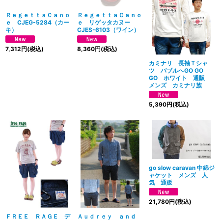
ＲｅｇｅｔｔａＣａｎｏ
ＲｅｇｅｔｔａＣａｎｏ
ｅ CJEG-5284（カー
ｅ リゲッタカヌー
キ）
CJES-6103（ワイン）
7,312
円
(税込)
8,360
円
(税込)
カミナリ 長袖Ｔシャ
ツ バブルへGO GO
GO ホワイト 通販
メンズ カミナリ族
5,390
円
(税込)
go slow caravan 中綿ジ
ャケット メンズ 人
気 通販
21,780
円
(税込)
ＦＲＥＥ ＲＡＧＥ デ
Ａｕｄｒｅｙ ａｎｄ