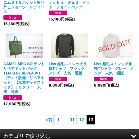
ニムＢＩＧポケット取り
Ｊｏｈｎ Ｗａｄ ドッ
外しショーツ レディー
ト ショートパンツ
ス
15,180
円
(税込)
15,180
円
(税込)
Liss 起毛ストレッチ長
Liss 起毛ストレッチ長
CAMEL MFG CO テント
袖Tシャツ ブラック
袖Tシャツ グレー メ
リペアキットバッグ
メンズ 人気 通販
ンズ 人気 通販
TENTAGE REPEA KIT
（テント設備 リペアキ
ット）【米軍デッドスト
8,690
円
(税込)
8,690
円
(税込)
ック】ミリタリー 人
気 通販
12,980
円
(税込)
«
前
1
...
11
12
13
カテゴリで絞り込む