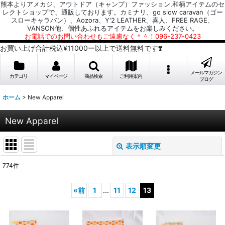
熊本よりアメカジ、アウトドア（キャンプ）ファッション,和柄アイテムのセ
レクトショップで、通販しております。カミナリ、go slow caravan（ゴー
スローキャラバン）、Aozora、Y'2 LEATHER、喜人、FREE RAGE、
VANSON他、個性あふれるアイテムをお楽しみください。
お電話でのお問い合わせもご遠慮なく＾＾！096-237-0423
お買い上げ合計税込¥11000ー以上で送料無料です❣️
メールマガジン
カテゴリ
マイページ
商品検索
ご利用案内
ブログ
ホーム
>
New Apparel
New Apparel
表示順変更
閉じる
774
件
表示数
:
«
前
1
...
11
12
13
並び順
: