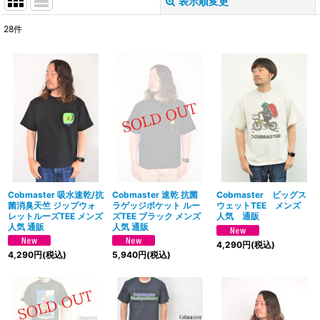
表示順変更
閉じる
28
件
サブカテゴリ
:
表示数
:
並び順
:
絞り込む
Cobmaster 吸水速乾/抗
Cobmaster 速乾 抗菌
Cobmaster ビッグス
菌消臭天竺 ジップウォ
ラゲッジポケット ルー
ウェットTEE メンズ
レットルーズTEE メンズ
ズTEE ブラック メンズ
人気 通販
人気 通販
人気 通販
4,290
円
(税込)
4,290
円
(税込)
5,940
円
(税込)