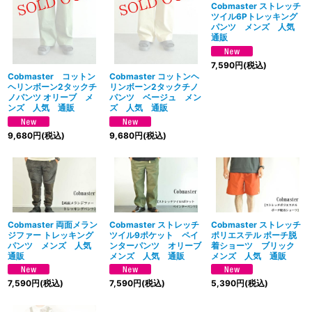
Cobmaster ストレッチ
ツイル6Pトレッキング
パンツ メンズ 人気
通販
7,590
円
(税込)
Cobmaster コットン
Cobmaster コットンヘ
ヘリンボーン2タックチ
リンボーン2タックチノ
ノパンツ オリーブ メ
パンツ ベージュ メン
ンズ 人気 通販
ズ 人気 通販
9,680
円
(税込)
9,680
円
(税込)
Cobmaster 両面メラン
Cobmaster ストレッチ
Cobmaster ストレッチ
ジファー トレッキング
ツイル9ポケット ペイ
ポリエステル ポーチ脱
パンツ メンズ 人気
ンターパンツ オリーブ
着ショーツ ブリック
通販
メンズ 人気 通販
メンズ 人気 通販
7,590
円
(税込)
7,590
円
(税込)
5,390
円
(税込)