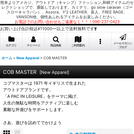
熊本よりアメカジ、アウトドア（キャンプ）ファッション,和柄アイテムのセ
レクトショップで、通販しております。カミナリ、go slow caravan（ゴー
スローキャラバン）、Aozora、Y'2 LEATHER、喜人、FREE RAGE、
VANSON他、個性あふれるアイテムをお楽しみください。
お電話でのお問い合わせもご遠慮なく＾＾！096-237-0423
お買い上げ合計税込¥11000ー以上で送料無料です❣️
メールマガジン
カテゴリ
マイページ
商品検索
ご利用案内
ブログ
ホーム
>
New Apparel
>
COB MASTER
COB MASTER
[
New Apparel
]
コブマスターは 1971 年イギリスで生まれた
アウトドアブランドです。
「A PAC IN LEISURE」をテーマに掲げ、
人生の無駄な時間をアクティブに楽しむ
素敵な外遊びをサポートします。
さあ、遊びを詰めてでかけよう