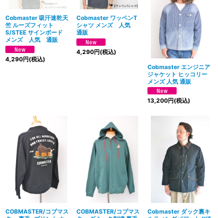
Cobmaster 吸汗速乾天
Cobmaster ワッペンT
竺 ルーズフィット
シャツ メンズ 人気
S/STEE サインボード
通販
メンズ 人気 通販
4,290
円
(税込)
4,290
円
(税込)
Cobmaster エンジニア
ジャケット ヒッコリー
メンズ 人気 通販
13,200
円
(税込)
COBMASTER/コブマス
COBMASTER/コブマス
Cobmaster ダック裏キ