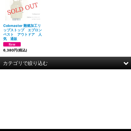
Cobmaster 難燃加工リ
ップストップ エプロン
ベスト アウトドア 人
気 通販
6,380
円
(税込)
カテゴリで絞り込む
COB MASTER (全商品)
半袖
長袖
その他