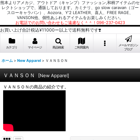
熊本よりアメカジ、アウトドア（キャンプ）ファッション,和柄アイテムのセ
レクトショップで、通販しております。カミナリ、go slow caravan（ゴー
スローキャラバン）、Aozora、Y'2 LEATHER、喜人、FREE RAGE、
VANSON他、個性あふれるアイテムをお楽しみください。
お電話でのお問い合わせもご遠慮なく＾＾！096-237-0423
お買い上げ合計税込¥11000ー以上で送料無料です❣️
メールマガジン
カテゴリ
マイページ
商品検索
ご利用案内
ブログ
ホーム
>
New Apparel
>
ＶＡＮＳＯＮ
ＶＡＮＳＯＮ
[
New Apparel
]
ＶＡＮＳＯＮの商品の紹介です。