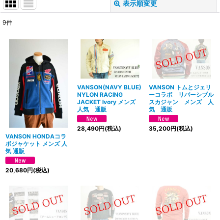
表示順変更
閉じる
9
件
サブカテゴリ
:
表示数
:
並び順
:
VANSON(NAVY BLUE)
VANSON トムとジェリ
NYLON RACING
ーコラボ リバーシブル
JACKET Ivory メンズ
スカジャン メンズ 人
人気 通販
気 通販
絞り込む
28,490
円
(税込)
35,200
円
(税込)
VANSON HONDAコラ
ボジャケット メンズ 人
気 通販
20,680
円
(税込)