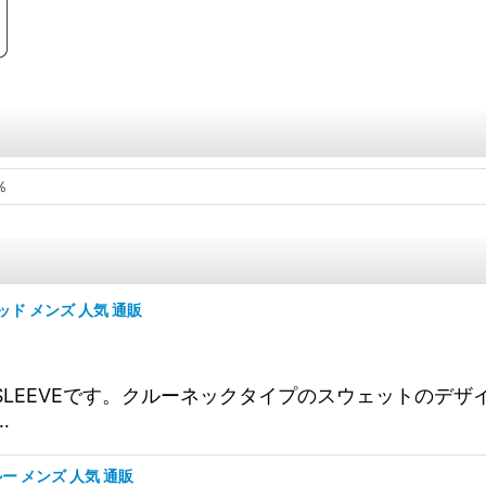
％
E レッド メンズ 人気 通販
 SSET-IN SLEEVEです。クルーネックタイプのスウェ
…
 ブルー メンズ 人気 通販