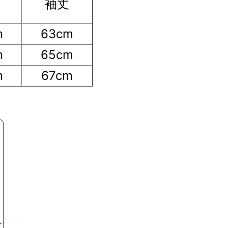
袖丈
m
63cm
m
65cm
m
67cm