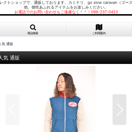
プで、通販しております。カミナリ、go slow caravan（ゴースローキャラ
他、個性あふれるアイテムをお楽しみください。
お電話でのお問い合わせもご遠慮なく＾＾！096-237-0423
商品検索
ご利用案内
 人気 通販
 人気 通販