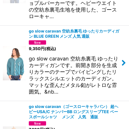
ョプルパーカーです。ヘビーウエイト
の空紡糸裏毛生地を使用した、ゴース
ローキャ…
go slow caravan 空紡糸裏毛 ゆったりカーディガ
ン BLUE GREEN メンズ 人気 通販
9,350
円
(税込)
go slow caravan 空紡糸裏毛 ゆったり
カーディガンです。前開き部分を生成
りカラーのテープでパイピングしたリ
ラックスシルエットのカーディガン。
マットな歪んだメタル釦がレトロな雰
囲気。&nb…
go slow caravan（ゴースローキャラバン） 超ヘ
ビーUSA/C ナンバーBB ロングスリーブTEE ベー
スボールシャツ メンズ 人気 通販