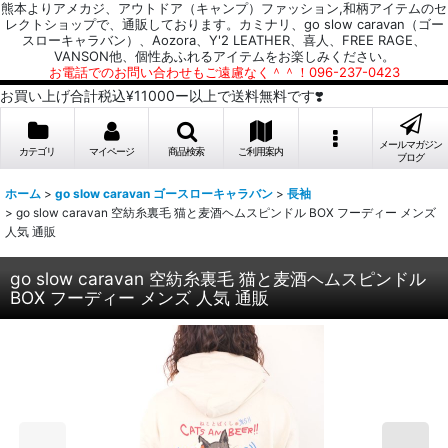
熊本よりアメカジ、アウトドア（キャンプ）ファッション,和柄アイテムのセ
レクトショップで、通販しております。カミナリ、go slow caravan（ゴー
スローキャラバン）、Aozora、Y'2 LEATHER、喜人、FREE RAGE、
VANSON他、個性あふれるアイテムをお楽しみください。
お電話でのお問い合わせもご遠慮なく＾＾！096-237-0423
お買い上げ合計税込¥11000ー以上で送料無料です❣️
メールマガジン
カテゴリ
マイページ
商品検索
ご利用案内
ブログ
ホーム
>
go slow caravan ゴースローキャラバン
>
長袖
>
go slow caravan 空紡糸裏毛 猫と麦酒ヘムスピンドル BOX フーディー メンズ
人気 通販
go slow caravan 空紡糸裏毛 猫と麦酒ヘムスピンドル
BOX フーディー メンズ 人気 通販