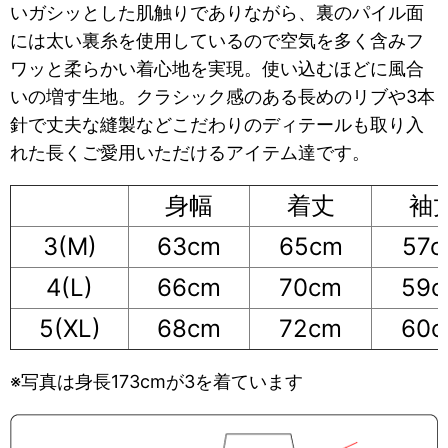
いガシッとした肌触りでありながら、裏のパイル面
には太い裏糸を使用しているので空気を多く含みフ
ワッと柔らかい着心地を実現。使い込むほどに風合
いの増す生地。クラシック感のある長めのリブや3本
針で丈夫な縫製などこだわりのディテールも取り入
れた長くご愛用いただけるアイテム達です。
身幅
着丈
袖
3(M)
63cm
65cm
57c
4(L)
66cm
70cm
59
5(XL)
68cm
72cm
60
※写真は身長173cmが3を着ています