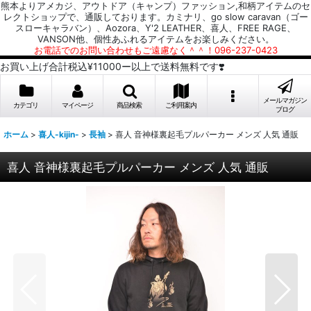
熊本よりアメカジ、アウトドア（キャンプ）ファッション,和柄アイテムのセ
レクトショップで、通販しております。カミナリ、go slow caravan（ゴー
スローキャラバン）、Aozora、Y'2 LEATHER、喜人、FREE RAGE、
VANSON他、個性あふれるアイテムをお楽しみください。
お電話でのお問い合わせもご遠慮なく＾＾！096-237-0423
お買い上げ合計税込¥11000ー以上で送料無料です❣️
メールマガジン
カテゴリ
マイページ
商品検索
ご利用案内
ブログ
ホーム
>
喜人-kijin-
>
長袖
>
喜人 音神様裏起毛プルパーカー メンズ 人気 通販
喜人 音神様裏起毛プルパーカー メンズ 人気 通販