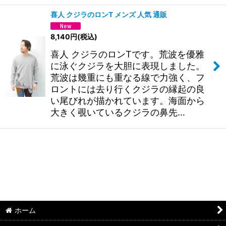
喜人 クジラのロンT メンズ 人気 通販
8,140
円
(税込)
喜人 クジラのロンTです。荒波を優雅
に泳ぐクジラを大胆に表現しました。
荒波は幾重にも重なる線で力強く、フ
ロントには去り行くクジラの縁起の良
い尾びれが描かれています。海面から
大きく覗いているクジラの鼻先…
ホーム