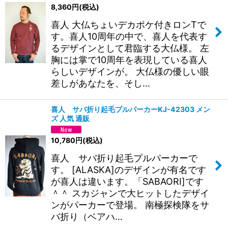
8,360
円
(税込)
喜人 大仏ちょいデカポケ付きロンTで
す。喜人10周年の中で、喜人を代表す
るデザインとして君臨する大仏様。 左
胸には掌で10周年を表現している喜人
らしいデザインが。 大仏様の優しい眼
差しがあなたを、そし…
喜人 サバ折り起毛プルパーカーKJ-42303 メン
ズ 人気 通販
10,780
円
(税込)
喜人 サバ折り起毛プルパーカーで
す。 [ALASKA]のデザインが有名です
が喜人は違います。「SABAORI]です
＾＾ スカジャンで大ヒットしたデザイ
ンがパーカーで登場。 南極探検隊をサ
バ折り（ベアハ…