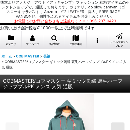
熊本よりアメカジ、アウトドア（キャンプ）ファッション,和柄アイテムのセ
レクトショップで、通販しております。カミナリ、go slow caravan（ゴー
スローキャラバン）、Aozora、Y'2 LEATHER、喜人、FREE RAGE、
VANSON他、個性あふれるアイテムをお楽しみください。
お電話でのお問い合わせもご遠慮なく＾＾！096-237-0423
お買い上げ合計税込¥11000ー以上で送料無料です❣️
メールマガジン
カテゴリ
マイページ
商品検索
ご利用案内
ブログ
ホーム
>
COB MASTER
>
長袖
>
COBMASTER/コブマスター ギミック刺繍 裏毛ハーフジッププルPK メンズ 人
気 通販
COBMASTER/コブマスター ギミック刺繍 裏毛ハーフ
ジッププルPK メンズ 人気 通販