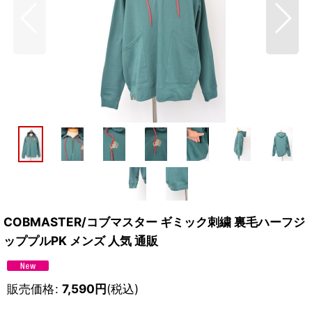
COBMASTER/コブマスター ギミック刺繍 裏毛ハーフジ
ッププルPK メンズ 人気 通販
販売価格
:
7,590
円
(税込)