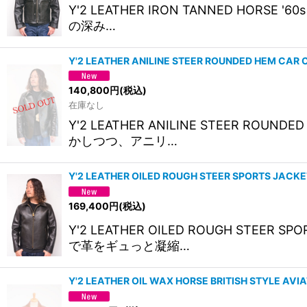
Y'2 LEATHER IRON TANNED HORS
の深み…
Y'2 LEATHER ANILINE STEER ROUNDED HEM CA
140,800
円
(税込)
在庫なし
Y'2 LEATHER ANILINE STEER 
かしつつ、アニリ…
Y'2 LEATHER OILED ROUGH STEER SPORTS J
169,400
円
(税込)
Y'2 LEATHER OILED ROUGH ST
で革をギュっと凝縮…
Y'2 LEATHER OIL WAX HORSE BRITISH STYL