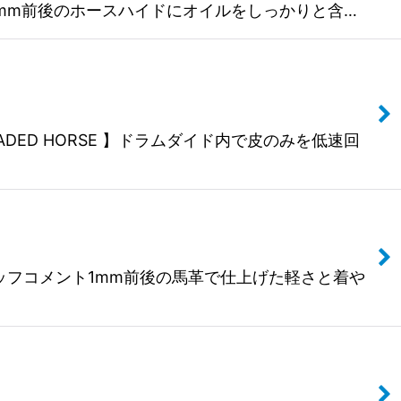
HORSE」1.0mm前後のホースハイドにオイルをしっかりと含…
です。【FADED HORSE 】ドラムダイド内で皮のみを低速回
ACK です。スタッフコメント1mm前後の馬革で仕上げた軽さと着や