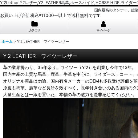
Y'2Lether,Y2レザー,Y2LEATHER馬革,ホースハイド,HORSE HIDE,ライ
国内最高のタンナー、縫
お買い上げ合計税込¥11000ー以上で送料無料です❣️
カテゴリ
マイページ
ホーム
>
Y'2 LEATHER ワイツーレザー
Y'2 LEATHER ワイツーレザー
革の業界携わり、35年余り。ワイツー（Y'2）を創業し今年で13年。
国内生産の上質な馬革、鹿革、牛革を中心に、ライダース、コート、
オリジナル商品は勿論、国内有名メーカーのOEMも多数受け評価を
原皮も馬革、鹿革など長所を致すべく、長年付き合いのある国内のタ
大量生産とは一線を置いた、本物の革の魅力を是非感じてください。