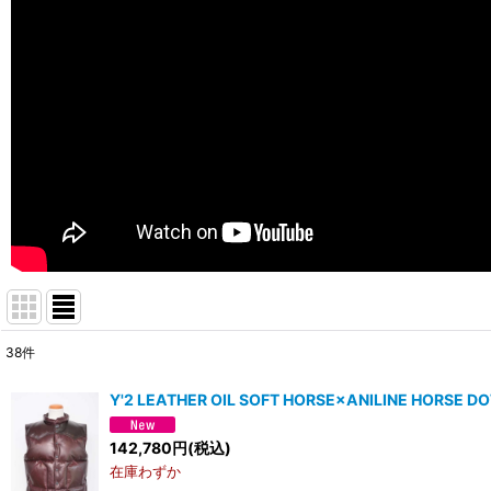
38
件
表示数
:
Y'2 LEATHER OIL SOFT HORSE×ANILINE HOR
並び順
:
142,780
円
(税込)
在庫わずか