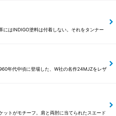
SE】通常革にはINDIGO塗料は付着しない。それをタンナー
モデルとして1960年代中頃に登場した、W社の名作24MJZをレザ
ューティングジャケットがモチーフ。肩と両肘に当てられたスエード