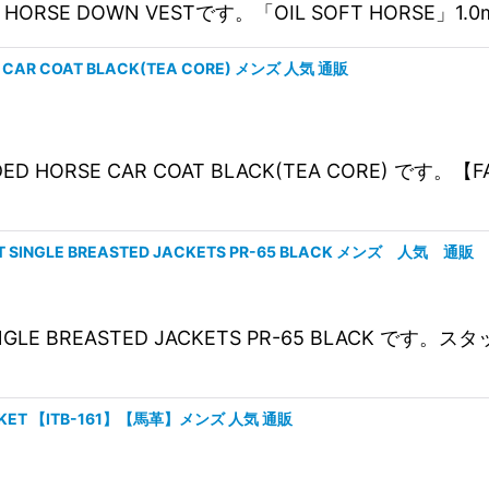
絞り込む
ANILINE HORSE DOWN VESTです。「OIL SOFT 
 CAR COAT BLACK(TEA CORE) メンズ 人気 通販
ADED HORSE CAR COAT BLACK(TEA CORE) 
HT SINGLE BREASTED JACKETS PR-65 BLACK メンズ 人気 通販
GHT SINGLE BREASTED JACKETS PR-65 BL
N JACKET 【ITB-161】【馬革】メンズ 人気 通販