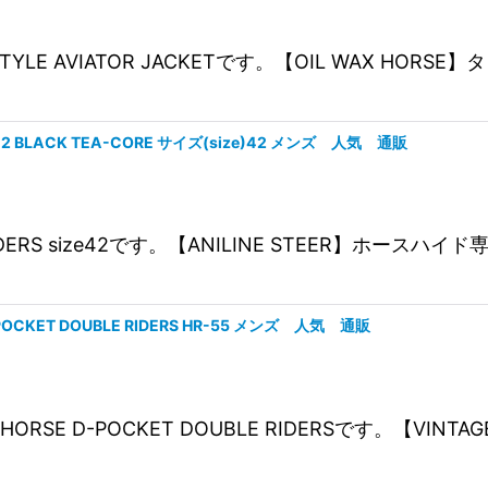
RITISH STYLE AVIATOR JACKETです。【OIL W
LSR-42 BLACK TEA-CORE サイズ(size)42 メンズ 人気 通販
INGLE RIDERS size42です。【ANILINE STE
-POCKET DOUBLE RIDERS HR-55 メンズ 人気 通販
GE HORSE D-POCKET DOUBLE RIDERSです。【