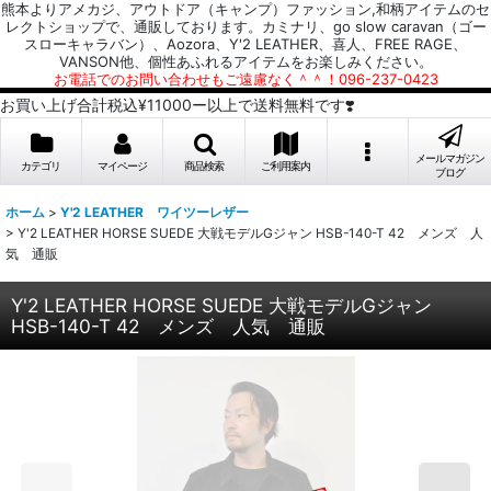
熊本よりアメカジ、アウトドア（キャンプ）ファッション,和柄アイテムのセ
レクトショップで、通販しております。カミナリ、go slow caravan（ゴー
スローキャラバン）、Aozora、Y'2 LEATHER、喜人、FREE RAGE、
VANSON他、個性あふれるアイテムをお楽しみください。
お電話でのお問い合わせもご遠慮なく＾＾！096-237-0423
お買い上げ合計税込¥11000ー以上で送料無料です❣️
メールマガジン
カテゴリ
マイページ
商品検索
ご利用案内
ブログ
ホーム
>
Y'2 LEATHER ワイツーレザー
>
Y'2 LEATHER HORSE SUEDE 大戦モデルGジャン HSB-140-T 42 メンズ 人
気 通販
Y'2 LEATHER HORSE SUEDE 大戦モデルGジャン
HSB-140-T 42 メンズ 人気 通販