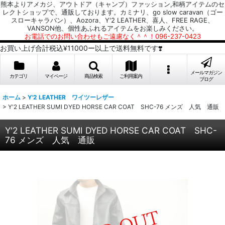
熊本よりアメカジ、アウトドア（キャンプ）ファッション,和柄アイテムのセ
レクトショップで、通販しております。カミナリ、go slow caravan（ゴー
スローキャラバン）、Aozora、Y'2 LEATHER、喜人、FREE RAGE、
VANSON他、個性あふれるアイテムをお楽しみください。
お電話でのお問い合わせもご遠慮なく＾＾！096-237-0423
お買い上げ合計税込¥11000ー以上で送料無料です❣️
メールマガジン
カテゴリ
マイページ
商品検索
ご利用案内
ブログ
ホーム
>
Y'2 LEATHER ワイツーレザー
>
Y'2 LEATHER SUMI DYED HORSE CAR COAT SHC-76 メンズ 人気 通販
Y'2 LEATHER SUMI DYED HORSE CAR COAT SHC-
76 メンズ 人気 通販