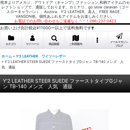
熊本よりアメカジ、アウトドア（キャンプ）ファッション,和柄アイテムのセ
レクトショップで、通販しております。カミナリ、go slow caravan（ゴー
スローキャラバン）、Aozora、Y'2 LEATHER、喜人、FREE RAGE、
VANSON他、個性あふれるアイテムをお楽しみください。
お電話でのお問い合わせもご遠慮なく＾＾！096-237-0423
お買い上げ合計税込¥11000ー以上で送料無料です❣️
メールマガジン
カテゴリ
マイページ
商品検索
ご利用案内
ブログ
ホーム
>
Y'2 LEATHER ワイツーレザー
>
Y'2 LEATHER STEER SUEDE ファーストタイプGジャン TB-140 メンズ 人
気 通販
Y'2 LEATHER STEER SUEDE ファーストタイプGジャ
ン TB-140 メンズ 人気 通販