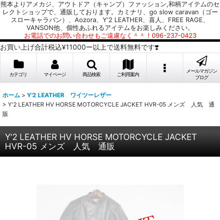
熊本よりアメカジ、アウトドア（キャンプ）ファッション,和柄アイテムのセ
レクトショップで、通販しております。カミナリ、go slow caravan（ゴー
スローキャラバン）、Aozora、Y'2 LEATHER、喜人、FREE RAGE、
VANSON他、個性あふれるアイテムをお楽しみください。
お電話でのお問い合わせもご遠慮なく＾＾！096-237-0423
お買い上げ合計税込¥11000ー以上で送料無料です❣️
メールマガジン
カテゴリ
マイページ
商品検索
ご利用案内
ブログ
ホーム
>
Y'2 LEATHER ワイツーレザー
>
Y'2 LEATHER HV HORSE MOTORCYCLE JACKET HVR-05 メンズ 人気 通
販
Y'2 LEATHER HV HORSE MOTORCYCLE JACKET
HVR-05 メンズ 人気 通販