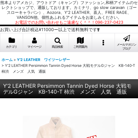
熊本よりアメカジ、アウトドア（キャンプ）ファッション,和柄アイテムのセ
レクトショップで、通販しております。カミナリ、go slow caravan（ゴー
スローキャラバン）、Aozora、Y'2 LEATHER、喜人、FREE RAGE、
VANSON他、個性あふれるアイテムをお楽しみください。
お電話でのお問い合わせもご遠慮なく＾＾！096-237-0423
お買い上げ合計税込¥11000ー以上で送料無料です❣️
メールマガジン
カテゴリ
マイページ
商品検索
ご利用案内
ブログ
ホーム
>
Y'2 LEATHER ワイツーレザー
>
Y'2 LEATHER Persimmon Tannin Dyed Horse 大戦モデルGジャン KB-140-T
柿渋 メンズ 人気 通販
Y'2 LEATHER Persimmon Tannin Dyed Horse 大戦モ
デルGジャン KB-140-T 柿渋 メンズ 人気 通販