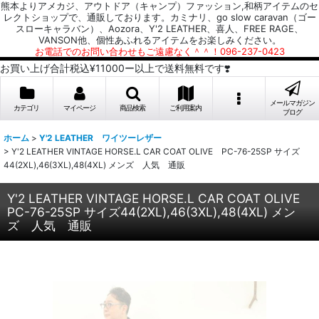
熊本よりアメカジ、アウトドア（キャンプ）ファッション,和柄アイテムのセ
レクトショップで、通販しております。カミナリ、go slow caravan（ゴー
スローキャラバン）、Aozora、Y'2 LEATHER、喜人、FREE RAGE、
VANSON他、個性あふれるアイテムをお楽しみください。
お電話でのお問い合わせもご遠慮なく＾＾！096-237-0423
お買い上げ合計税込¥11000ー以上で送料無料です❣️
メールマガジン
カテゴリ
マイページ
商品検索
ご利用案内
ブログ
ホーム
>
Y'2 LEATHER ワイツーレザー
>
Y'2 LEATHER VINTAGE HORSE.L CAR COAT OLIVE PC-76-25SP サイズ
44(2XL),46(3XL),48(4XL) メンズ 人気 通販
Y'2 LEATHER VINTAGE HORSE.L CAR COAT OLIVE
PC-76-25SP サイズ44(2XL),46(3XL),48(4XL) メン
ズ 人気 通販