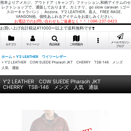
熊本よりアメカジ、アウトドア（キャンプ）ファッション,和柄アイテムのセ
レクトショップで、通販しております。カミナリ、go slow caravan（ゴー
スローキャラバン）、Aozora、Y'2 LEATHER、喜人、FREE RAGE、
VANSON他、個性あふれるアイテムをお楽しみください。
お電話でのお問い合わせもご遠慮なく＾＾！096-237-0423
お買い上げ合計税込¥11000ー以上で送料無料です❣️
メールマガジン
カテゴリ
マイページ
商品検索
ご利用案内
ブログ
ホーム
>
Y'2 LEATHER ワイツーレザー
>
Y'2 LEATHER COW SUEDE Pharaoh JKT CHERRY TSB-146 メンズ
人気 通販
Y'2 LEATHER COW SUEDE Pharaoh JKT
CHERRY TSB-146 メンズ 人気 通販