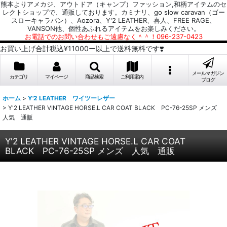
熊本よりアメカジ、アウトドア（キャンプ）ファッション,和柄アイテムのセ
レクトショップで、通販しております。カミナリ、go slow caravan（ゴー
スローキャラバン）、Aozora、Y'2 LEATHER、喜人、FREE RAGE、
VANSON他、個性あふれるアイテムをお楽しみください。
お電話でのお問い合わせもご遠慮なく＾＾！096-237-0423
お買い上げ合計税込¥11000ー以上で送料無料です❣️
メールマガジン
カテゴリ
マイページ
商品検索
ご利用案内
ブログ
ホーム
>
Y'2 LEATHER ワイツーレザー
>
Y'2 LEATHER VINTAGE HORSE.L CAR COAT BLACK PC-76-25SP メンズ
人気 通販
Y'2 LEATHER VINTAGE HORSE.L CAR COAT
BLACK PC-76-25SP メンズ 人気 通販