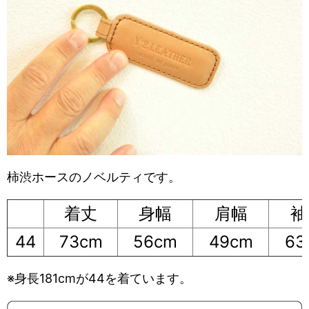
柿渋ホースのノベルティです。
着丈
身幅
肩幅
袖
44
73cm
56cm
49cm
63
※身長181cmが44を着ています。