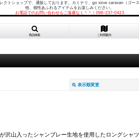
プで、通販しております。カミナリ、go slow caravan（ゴースローキャラ
他、個性あふれるアイテムをお楽しみください。
お電話でのお問い合わせもご遠慮なく＾＾！096-237-0423
商品検索
ご利用案内
表示順変更
りが沢山入ったシャンブレー生地を使用したロングシャ
絞り込む