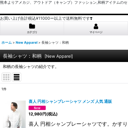
熊本よりアメカジ、アウトドア（キャンプ）ファッション,和柄アイテムのセレクトショッ
お買い上げ合計税込¥11000ー以上で送料無料です❣️
カテゴリ
マイページ
ホーム
>
New Apparel
>
長袖シャツ：和柄
長袖シャツ：和柄
[
New Apparel
]
和柄の長袖シャツの紹介です。
1
件
表示数
:
喜人 円相シャンブレーシャツ メンズ 人気 通販
並び順
:
12,980
円
(税込)
喜人 円相シャンブレーシャツです。かす