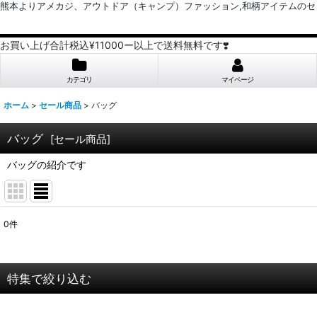
熊本よりアメカジ、アウトドア（キャンプ）ファッション,和柄アイテムのセレクトショッ
お買い上げ合計税込¥11000ー以上で送料無料です❣️
カテゴリ
マイページ
ホーム
>
セール商品
>
バッグ
バッグ
[
セール商品
]
バッグの紹介です
0
件
表示数
:
並び順
:
特集で絞り込む