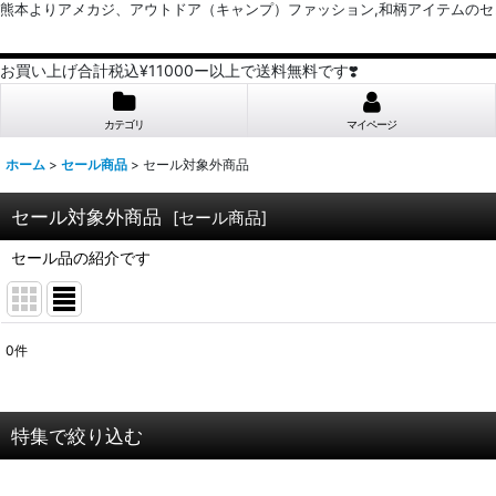
熊本よりアメカジ、アウトドア（キャンプ）ファッション,和柄アイテムのセレクトショッ
お買い上げ合計税込¥11000ー以上で送料無料です❣️
カテゴリ
マイページ
ホーム
>
セール商品
>
セール対象外商品
セール対象外商品
[
セール商品
]
セール品の紹介です
0
件
表示数
:
並び順
:
特集で絞り込む