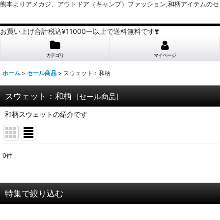
熊本よりアメカジ、アウトドア（キャンプ）ファッション,和柄アイテムのセレクトショッ
お買い上げ合計税込¥11000ー以上で送料無料です❣️
カテゴリ
マイページ
ホーム
>
セール商品
>
スウェット：和柄
スウェット：和柄
[
セール商品
]
和柄スウェットの紹介です
0
件
表示数
:
並び順
:
特集で絞り込む