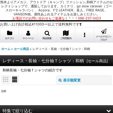
熊本よりアメカジ、アウトドア（キャンプ）ファッション,和柄アイテムのセ
レクトショップで、通販しております。カミナリ、go slow caravan（ゴー
スローキャラバン）、Aozora、Y'2 LEATHER、喜人、FREE RAGE、
VANSON他、個性あふれるアイテムをお楽しみください。
お電話でのお問い合わせもご遠慮なく＾＾！096-237-0423
お買い上げ合計税込¥11000ー以上で送料無料です❣️
メールマガジン
カテゴリ
マイページ
商品検索
ご利用案内
ブログ
ホーム
>
セール商品
>
レディース・長袖・七分袖Ｔシャツ：和柄
レディース・長袖・七分袖Ｔシャツ：和柄
[
セール商品
]
和柄長袖・七分袖Ｔシャツの紹介です
表示順変更
閉じる
0
件
表示数
:
並び順
:
特集で絞り込む