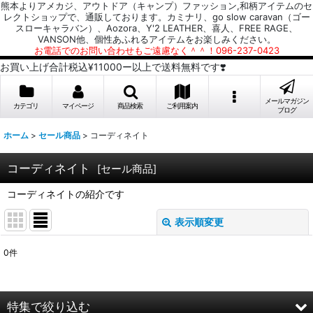
熊本よりアメカジ、アウトドア（キャンプ）ファッション,和柄アイテムのセ
レクトショップで、通販しております。カミナリ、go slow caravan（ゴー
スローキャラバン）、Aozora、Y'2 LEATHER、喜人、FREE RAGE、
VANSON他、個性あふれるアイテムをお楽しみください。
お電話でのお問い合わせもご遠慮なく＾＾！096-237-0423
お買い上げ合計税込¥11000ー以上で送料無料です❣️
メールマガジン
カテゴリ
マイページ
商品検索
ご利用案内
ブログ
ホーム
>
セール商品
>
コーディネイト
コーディネイト
[
セール商品
]
コーディネイトの紹介です
表示順変更
閉じる
0
件
表示数
:
並び順
:
特集で絞り込む