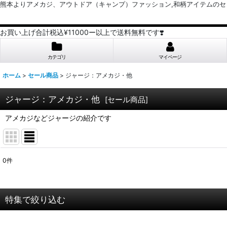
熊本よりアメカジ、アウトドア（キャンプ）ファッション,和柄アイテムのセレクトショッ
お買い上げ合計税込¥11000ー以上で送料無料です❣️
カテゴリ
マイページ
ホーム
>
セール商品
>
ジャージ：アメカジ・他
ジャージ：アメカジ・他
[
セール商品
]
アメカジなどジャージの紹介です
0
件
表示数
:
並び順
:
特集で絞り込む