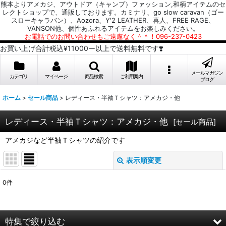
熊本よりアメカジ、アウトドア（キャンプ）ファッション,和柄アイテムのセ
レクトショップで、通販しております。カミナリ、go slow caravan（ゴー
スローキャラバン）、Aozora、Y'2 LEATHER、喜人、FREE RAGE、
VANSON他、個性あふれるアイテムをお楽しみください。
お電話でのお問い合わせもご遠慮なく＾＾！096-237-0423
お買い上げ合計税込¥11000ー以上で送料無料です❣️
メールマガジン
カテゴリ
マイページ
商品検索
ご利用案内
ブログ
ホーム
>
セール商品
>
レディース・半袖Ｔシャツ：アメカジ・他
レディース・半袖Ｔシャツ：アメカジ・他
[
セール商品
]
アメカジなど半袖Ｔシャツの紹介です
表示順変更
閉じる
0
件
表示数
:
並び順
:
特集で絞り込む