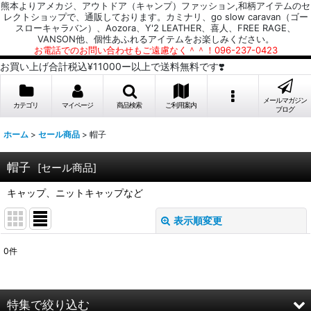
熊本よりアメカジ、アウトドア（キャンプ）ファッション,和柄アイテムのセ
レクトショップで、通販しております。カミナリ、go slow caravan（ゴー
スローキャラバン）、Aozora、Y'2 LEATHER、喜人、FREE RAGE、
VANSON他、個性あふれるアイテムをお楽しみください。
お電話でのお問い合わせもご遠慮なく＾＾！096-237-0423
お買い上げ合計税込¥11000ー以上で送料無料です❣️
メールマガジン
カテゴリ
マイページ
商品検索
ご利用案内
ブログ
ホーム
>
セール商品
>
帽子
帽子
[
セール商品
]
キャップ、ニットキャップなど
表示順変更
閉じる
0
件
表示数
:
並び順
:
特集で絞り込む