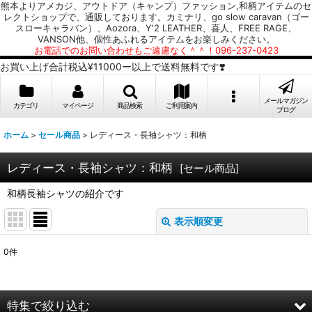
熊本よりアメカジ、アウトドア（キャンプ）ファッション,和柄アイテムのセ
レクトショップで、通販しております。カミナリ、go slow caravan（ゴー
スローキャラバン）、Aozora、Y'2 LEATHER、喜人、FREE RAGE、
VANSON他、個性あふれるアイテムをお楽しみください。
お電話でのお問い合わせもご遠慮なく＾＾！096-237-0423
お買い上げ合計税込¥11000ー以上で送料無料です❣️
メールマガジン
カテゴリ
マイページ
商品検索
ご利用案内
ブログ
ホーム
>
セール商品
>
レディース・長袖シャツ：和柄
レディース・長袖シャツ：和柄
[
セール商品
]
和柄長袖シャツの紹介です
表示順変更
閉じる
0
件
表示数
:
並び順
:
特集で絞り込む