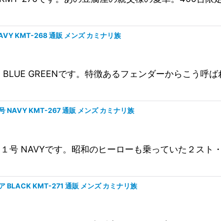
絞り込む
AVY KMT-268 通販 メンズ カミナリ族
リカン BLUE GREENです。特徴あるフェンダーから
 NAVY KMT-267 通販 メンズ カミナリ族
ライダー１号 NAVYです。昭和のヒーローも乗っていた２
 BLACK KMT-271 通販 メンズ カミナリ族