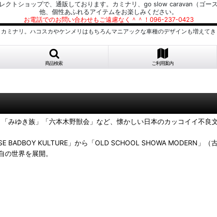
プで、通販しております。カミナリ、go slow caravan（ゴースローキャラ
他、個性あふれるアイテムをお楽しみください。
お電話でのお問い合わせもご遠慮なく＾＾！096-237-0423
、カミナリ。ハコスカやケンメリはもちろんマニアックな車種のデザインも増えてき
商品検索
ご利用案内
みゆき族」「六本木野獣会」など、懐かしい日本のカッコイイ不良文化をイメー
 BADBOY KULTURE」から「OLD SCHOOL SHOWA MO
自の世界を展開。