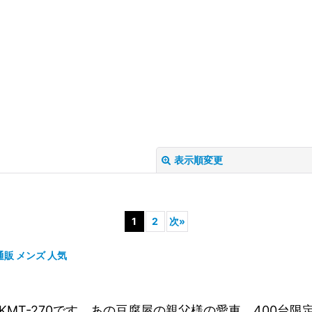
表示順変更
1
2
次
»
 通販 メンズ 人気
BLACK KMT-270です。あの豆腐屋の親父様の愛車。4