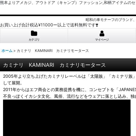
熊本よりアメカジ、アウトドア（キャンプ）ファッション,和柄アイテムのセレクトショッ
昭和の車モチーフのブランド
お買い上げ合計税込¥11000ー以上で送料無料です❣️
カテゴリ
マイページ
ホーム
>
カミナリ KAMINARI カミナリモータース
カミナリ KAMINARI カミナリモータース
2005年より立ち上げたカミナリレーベルは「太陽族」「カミナリ族」「
して展開。
2011年からはエフ商会との業務提携を機に、コンセプトを「JAPANESE
不良っぽくイカシタ文化、風俗、流行などをウェアに落とし込み、独