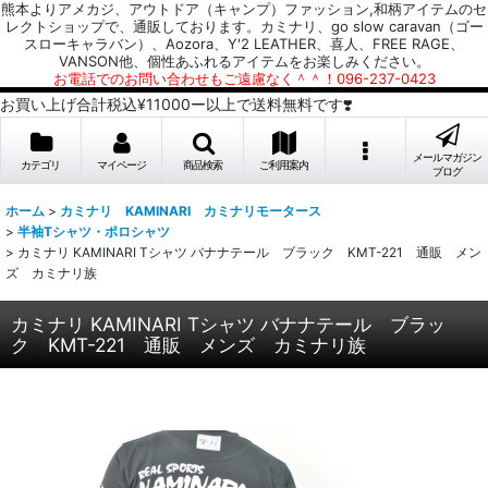
熊本よりアメカジ、アウトドア（キャンプ）ファッション,和柄アイテムのセ
レクトショップで、通販しております。カミナリ、go slow caravan（ゴー
スローキャラバン）、Aozora、Y'2 LEATHER、喜人、FREE RAGE、
VANSON他、個性あふれるアイテムをお楽しみください。
お電話でのお問い合わせもご遠慮なく＾＾！096-237-0423
お買い上げ合計税込¥11000ー以上で送料無料です❣️
メールマガジン
カテゴリ
マイページ
商品検索
ご利用案内
ブログ
ホーム
>
カミナリ KAMINARI カミナリモータース
>
半袖Tシャツ・ポロシャツ
>
カミナリ KAMINARI Tシャツ バナナテール ブラック KMT-221 通販 メン
ズ カミナリ族
カミナリ KAMINARI Tシャツ バナナテール ブラッ
ク KMT-221 通販 メンズ カミナリ族