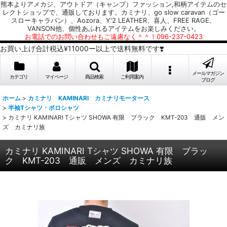
熊本よりアメカジ、アウトドア（キャンプ）ファッション,和柄アイテムのセ
レクトショップで、通販しております。カミナリ、go slow caravan（ゴー
スローキャラバン）、Aozora、Y'2 LEATHER、喜人、FREE RAGE、
VANSON他、個性あふれるアイテムをお楽しみください。
お電話でのお問い合わせもご遠慮なく＾＾！096-237-0423
お買い上げ合計税込¥11000ー以上で送料無料です❣️
メールマガジン
カテゴリ
マイページ
商品検索
ご利用案内
ブログ
ホーム
>
カミナリ KAMINARI カミナリモータース
>
半袖Tシャツ・ポロシャツ
>
カミナリ KAMINARI Tシャツ SHOWA 有限 ブラック KMT-203 通販 メン
ズ カミナリ族
カミナリ KAMINARI Tシャツ SHOWA 有限 ブラッ
ク KMT-203 通販 メンズ カミナリ族