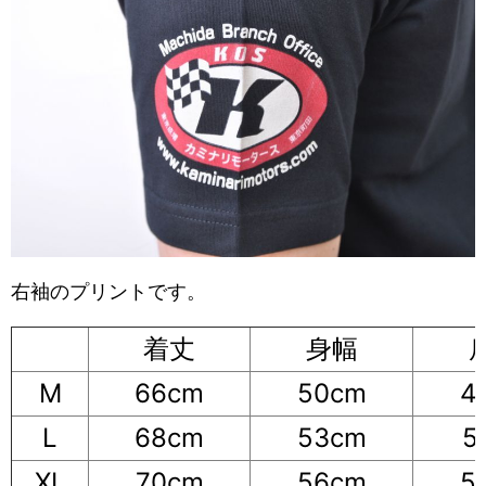
右袖のプリントです。
着丈
身幅
M
66cm
50cm
4
L
68cm
53cm
5
XL
70cm
56cm
5