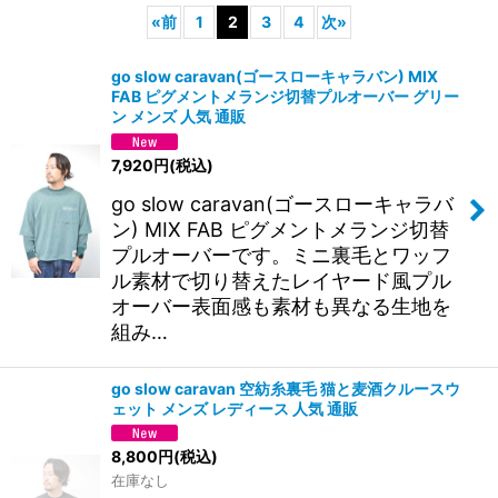
«
前
1
2
3
4
次
»
表示数
:
go slow caravan(ゴースローキャラバン) MIX
FAB ピグメントメランジ切替プルオーバー グリー
並び順
:
ン メンズ 人気 通販
7,920
円
(税込)
絞り込む
go slow caravan(ゴースローキャラバ
ン) MIX FAB ピグメントメランジ切替
プルオーバーです。ミニ裏毛とワッフ
ル素材で切り替えたレイヤード風プル
オーバー表面感も素材も異なる生地を
組み…
go slow caravan 空紡糸裏毛 猫と麦酒クルースウ
ェット メンズ レディース 人気 通販
8,800
円
(税込)
在庫なし