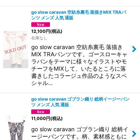
go slow caravan 空紡糸裏毛 落描きMIX TRAパ
ンツ メンズ 人気 通販
12,100
円
(税込)
在庫なし
go slow caravan 空紡糸裏毛 落描き
MIX TRAパンツです。ゴースローキャ
ラバンをテーマに様々なイラストやモ
チーフをMIXして、いたるところに落
書きしたコラージュ作品のようなスペ
シャル…
go slow caravan ゴブラン織り 総柄イージーパン
ツ メンズ 人気 通販
11,000
円
(税込)
go slow caravan ゴブラン織り 総柄イ
ージーパンツです。柄、素材感ともに