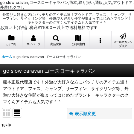
go slow cravan,ゴースローキャラバン,熊本,取り扱い,通販,人気,アウトドア,
外遊び,クマT,
外遊び大好きな方にバッチリのアイテム達！アウトドア、フェス、キャンプ、サ
ーフィン、サイクリング等、外遊び大好きな仲間が集まってはじめたブランド！
キャラクターのクマくんアイテムも人気です＾＾
お買い上げ合計税込¥11000ー以上で送料無料です❣️
メールマガジン
カテゴリ
マイページ
商品検索
ご利用案内
ブログ
ホーム
>
go slow caravan ゴースローキャラバン
go slow caravan ゴースローキャラバン
熊本正規代理店です！外遊び大好きな方にバッチリのアイテム達！
アウトドア、フェス、キャンプ、サーフィン、サイクリング等、外
遊び大好きな仲間が集まってはじめたブランド！キャラクターのク
マくんアイテムも人気です＾＾
表示順変更
閉じる
187
件
サブカテゴリ
: