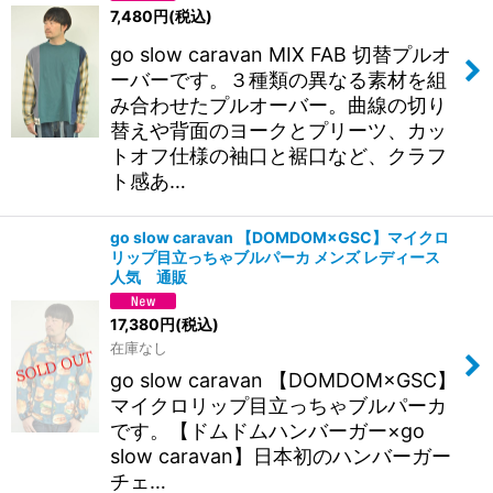
7,480
円
(税込)
go slow caravan MIX FAB 切替プルオ
ーバーです。３種類の異なる素材を組
み合わせたプルオーバー。曲線の切り
替えや背面のヨークとプリーツ、カッ
トオフ仕様の袖口と裾口など、クラフ
ト感あ…
go slow caravan 【DOMDOM×GSC】マイクロ
リップ目立っちゃブルパーカ メンズ レディース
人気 通販
17,380
円
(税込)
在庫なし
go slow caravan 【DOMDOM×GSC】
マイクロリップ目立っちゃブルパーカ
です。【ドムドムハンバーガー×go
slow caravan】日本初のハンバーガー
チェ…