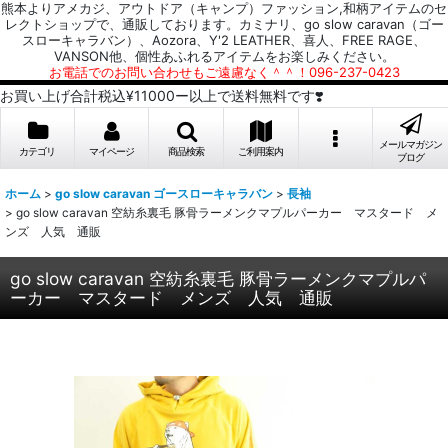
熊本よりアメカジ、アウトドア（キャンプ）ファッション,和柄アイテムのセ
レクトショップで、通販しております。カミナリ、go slow caravan（ゴー
スローキャラバン）、Aozora、Y'2 LEATHER、喜人、FREE RAGE、
VANSON他、個性あふれるアイテムをお楽しみください。
お電話でのお問い合わせもご遠慮なく＾＾！096-237-0423
お買い上げ合計税込¥11000ー以上で送料無料です❣️
メールマガジン
カテゴリ
マイページ
商品検索
ご利用案内
ブログ
ホーム
>
go slow caravan ゴースローキャラバン
>
長袖
>
go slow caravan 空紡糸裏毛 豚骨ラーメンクマプルパーカー マスタード メ
ンズ 人気 通販
go slow caravan 空紡糸裏毛 豚骨ラーメンクマプルパ
ーカー マスタード メンズ 人気 通販