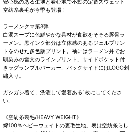
安心感のある生地と着心地で不動の定番スウェット
空紡糸裏毛が今季も登場！
ラーメンクマ第3弾
白濁スープに色鮮やかな具材が食欲をそそる豚骨ラ
ーメン。黒インク部分は立体感のあるジェルプリン
トをのせた多色版プリント。袖にはラーメン丼でお
馴染みの雷文のラインプリント。サイドポケット付
きラグランプルパーカー。バックサイドにはLOGO刺
繡入り。
ガシガシ着て、洗濯して愛着ある1枚にしてくださ
い。
《空紡糸裏毛/HEAVY WEIGHT》
綿100％ヘビーウェイトの裏毛生地。表は空紡糸らし