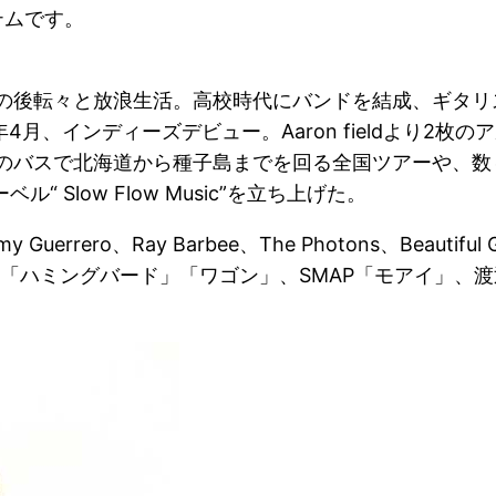
イテムです。
の後転々と放浪生活。高校時代にバンドを結成、ギタリス
月、インディーズデビュー。Aaron fieldより2枚の
のバスで北海道から種子島までを回る全国ツアーや、数々
ベル“ Slow Flow Music”を立ち上げた。
my Guerrero、Ray Barbee、The Photons、Beauti
ミングバード」「ワゴン」、SMAP「モアイ」、渡辺美里「