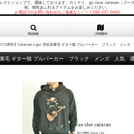
プで、通販しております。カミナリ、go slow caravan（ゴースローキャラ
他、個性あふれるアイテムをお楽しみください。
お電話でのお問い合わせもご遠慮なく＾＾！096-237-0423
商品検索
ご利用案内
an 【GSC15周年】Caravan x gsc 空紡糸裏毛 ギター猫 プルパーカー ブラック メン
 gsc 空紡糸裏毛 ギター猫 プルパーカー ブラック メンズ 人気 