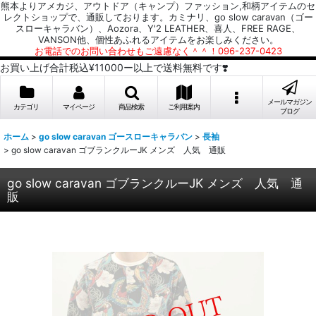
熊本よりアメカジ、アウトドア（キャンプ）ファッション,和柄アイテムのセ
レクトショップで、通販しております。カミナリ、go slow caravan（ゴー
スローキャラバン）、Aozora、Y'2 LEATHER、喜人、FREE RAGE、
VANSON他、個性あふれるアイテムをお楽しみください。
お電話でのお問い合わせもご遠慮なく＾＾！096-237-0423
お買い上げ合計税込¥11000ー以上で送料無料です❣️
メールマガジン
カテゴリ
マイページ
商品検索
ご利用案内
ブログ
ホーム
>
go slow caravan ゴースローキャラバン
>
長袖
>
go slow caravan ゴブランクルーJK メンズ 人気 通販
go slow caravan ゴブランクルーJK メンズ 人気 通
販