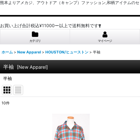
熊本よりアメカジ、アウトドア（キャンプ）ファッション,和柄アイテムのセレクトショッ
お買い上げ合計税込¥11000ー以上で送料無料です❣️
カテゴリ
マイページ
ホーム
>
New Apparel
>
HOUSTON/ヒューストン
>
半袖
半袖
[
New Apparel
]
半袖
10
件
表示数
:
並び順
: