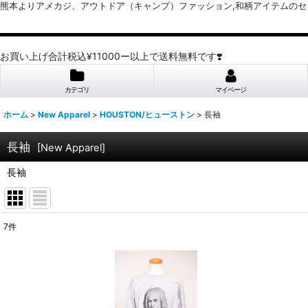
熊本よりアメカジ、アウトドア（キャンプ）ファッション,和柄アイテムのセレクトショッ
お買い上げ合計税込¥11000ー以上で送料無料です❣️
カテゴリ
マイページ
ホーム
>
New Apparel
>
HOUSTON/ヒューストン
>
長袖
長袖
[
New Apparel
]
長袖
7
件
表示数
:
並び順
: