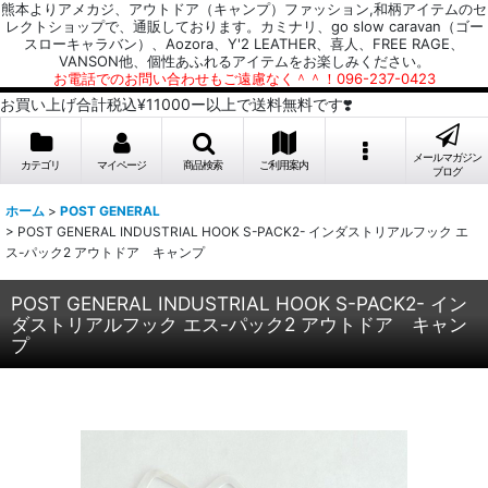
熊本よりアメカジ、アウトドア（キャンプ）ファッション,和柄アイテムのセ
レクトショップで、通販しております。カミナリ、go slow caravan（ゴー
スローキャラバン）、Aozora、Y'2 LEATHER、喜人、FREE RAGE、
VANSON他、個性あふれるアイテムをお楽しみください。
お電話でのお問い合わせもご遠慮なく＾＾！096-237-0423
お買い上げ合計税込¥11000ー以上で送料無料です❣️
メールマガジン
カテゴリ
マイページ
商品検索
ご利用案内
ブログ
ホーム
>
POST GENERAL
>
POST GENERAL INDUSTRIAL HOOK S-PACK2- インダストリアルフック エ
ス-パック2 アウトドア キャンプ
POST GENERAL INDUSTRIAL HOOK S-PACK2- イン
ダストリアルフック エス-パック2 アウトドア キャン
プ